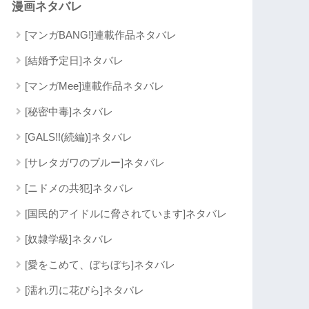
漫画ネタバレ
[マンガBANG!]連載作品ネタバレ
[結婚予定日]ネタバレ
[マンガMee]連載作品ネタバレ
[秘密中毒]ネタバレ
[GALS!!(続編)]ネタバレ
[サレタガワのブルー]ネタバレ
[ニドメの共犯]ネタバレ
[国民的アイドルに脅されています]ネタバレ
[奴隷学級]ネタバレ
[愛をこめて、ぼちぼち]ネタバレ
[濡れ刃に花びら]ネタバレ