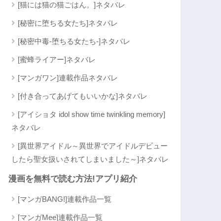
[猫には猫の猫ごはん。]ネタバレ
[秘密に堕ちる女たち]ネタバレ
[秘密中毒-堕ちる女たち-]ネタバレ
[蜜蜂ライアー]ネタバレ
[マンガワン]連載作品ネタバレ
[付き合ってあげてもいいかな]ネタバレ
[アイショタ idol show time twinkling memory]
ネタバレ
[異世界アイドル～異世界でアイドルデビュー
したら聖女扱いされてしまいました～]ネタバレ
漫画を無料で読む方法!アプリ紹介
[マンガBANG!]連載作品一覧
[マンガMee]連載作品一覧