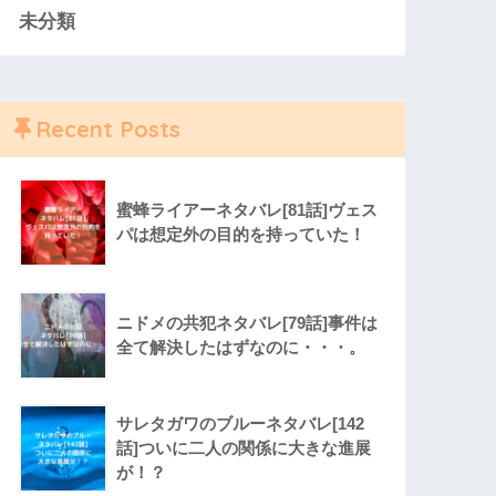
未分類
Recent Posts
蜜蜂ライアーネタバレ[81話]ヴェス
パは想定外の目的を持っていた！
ニドメの共犯ネタバレ[79話]事件は
全て解決したはずなのに・・・。
サレタガワのブルーネタバレ[142
話]ついに二人の関係に大きな進展
が！？