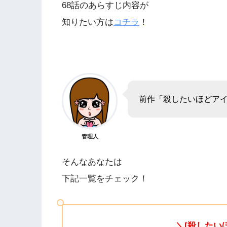
68話のあらすじ内容が
知りたい方は
コチラ
！
前作「殺したいほどア
管理人
そんなあなたは
下記一覧をチェック！
＼[殺したい