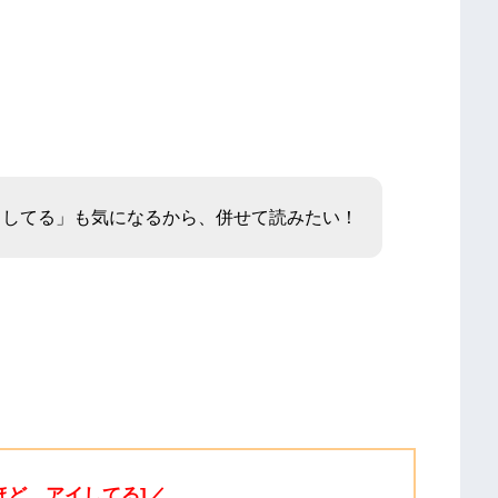
イしてる」も気になるから、併せて読みたい！
ほど、アイしてる]／