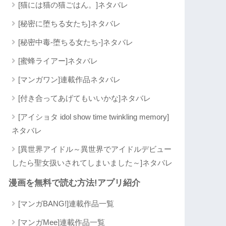
[猫には猫の猫ごはん。]ネタバレ
[秘密に堕ちる女たち]ネタバレ
[秘密中毒-堕ちる女たち-]ネタバレ
[蜜蜂ライアー]ネタバレ
[マンガワン]連載作品ネタバレ
[付き合ってあげてもいいかな]ネタバレ
[アイショタ idol show time twinkling memory]
ネタバレ
[異世界アイドル～異世界でアイドルデビュー
したら聖女扱いされてしまいました～]ネタバレ
漫画を無料で読む方法!アプリ紹介
[マンガBANG!]連載作品一覧
[マンガMee]連載作品一覧