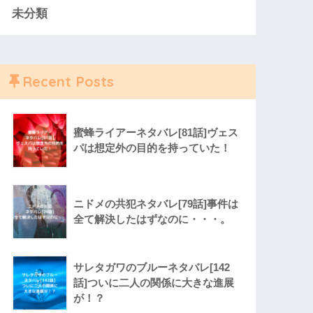
未分類
Recent Posts
蜜蜂ライアーネタバレ[81話]ヴェス
パは想定外の目的を持っていた！
ニドメの共犯ネタバレ[79話]事件は
全て解決したはずなのに・・・。
サレタガワのブルーネタバレ[142
話]ついに二人の関係に大きな進展
が！？