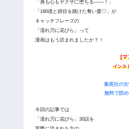
「身も心もヤクザに堕ちる——！」
「180億と跡目を賭けた奪い愛♡」が
キャッチフレーズの
「濡れ刃に花びら」って
漫画はもう読まれましたか？！
[マ
インス
集英社の女
無料で読め
今回の記事では
「濡れ刃に花びら」30話を
実際に読まれた方の