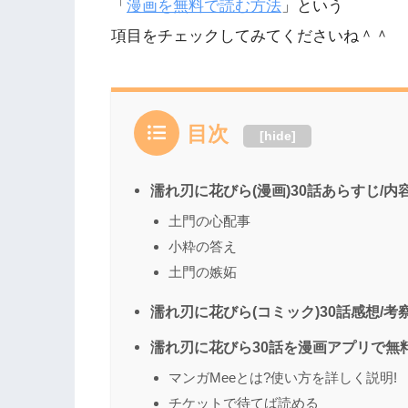
「
漫画を無料で読む方法
」という
項目をチェックしてみてくださいね＾＾
目次
[
hide
]
濡れ刃に花びら(漫画)30話あらすじ/内
土門の心配事
小粋の答え
土門の嫉妬
濡れ刃に花びら(コミック)30話感想/考
濡れ刃に花びら30話を漫画アプリで無
マンガMeeとは?使い方を詳しく説明!
チケットで待てば読める