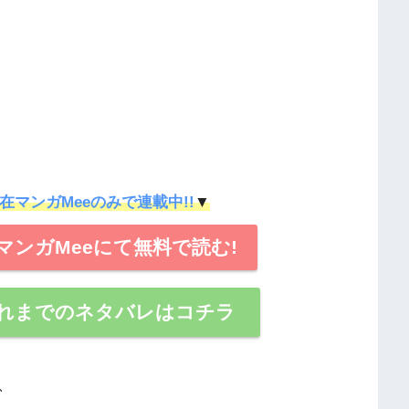
在マンガMeeのみで連載中!!
▼
ンガMeeにて無料で読む!
れまでのネタバレはコチラ
、