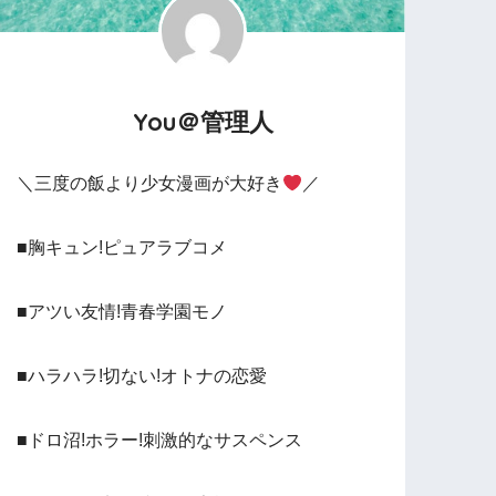
You＠管理人
＼三度の飯より少女漫画が大好き
／
■胸キュン!ピュアラブコメ
■アツい友情!青春学園モノ
■ハラハラ!切ない!オトナの恋愛
■ドロ沼!ホラー!刺激的なサスペンス