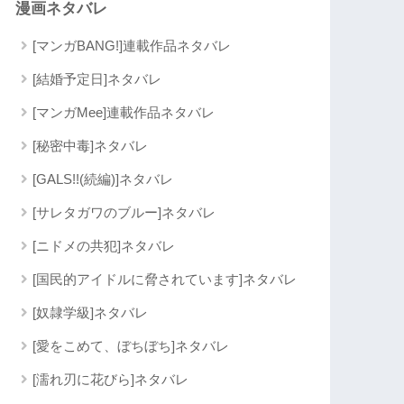
漫画ネタバレ
[マンガBANG!]連載作品ネタバレ
[結婚予定日]ネタバレ
[マンガMee]連載作品ネタバレ
[秘密中毒]ネタバレ
[GALS!!(続編)]ネタバレ
[サレタガワのブルー]ネタバレ
[ニドメの共犯]ネタバレ
[国民的アイドルに脅されています]ネタバレ
[奴隷学級]ネタバレ
[愛をこめて、ぼちぼち]ネタバレ
[濡れ刃に花びら]ネタバレ