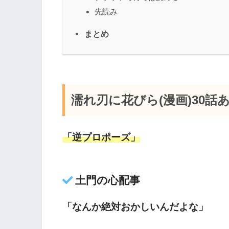
先読み
まとめ
濡れ刃に花びら(漫画)30話
「逆プロポーズ」
土門の心配事
「なんか絶対おかしいんだよな」