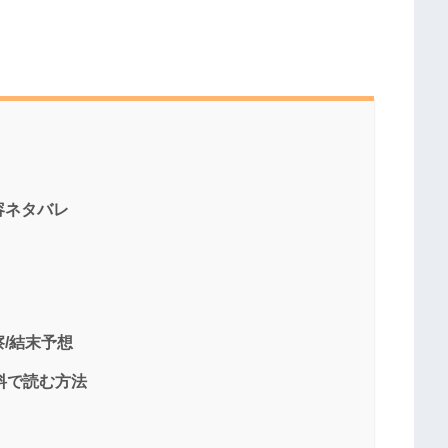
容ネタバレ
察/結末予想
料で読む方法