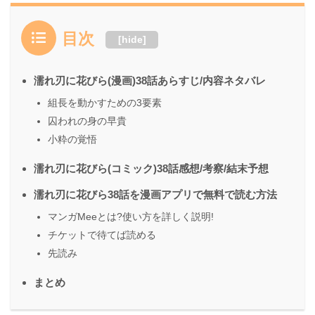
目次
[
hide
]
濡れ刃に花びら(漫画)38話あらすじ/内容ネタバレ
組長を動かすための3要素
囚われの身の早貴
小粋の覚悟
濡れ刃に花びら(コミック)38話感想/考察/結末予想
濡れ刃に花びら38話を漫画アプリで無料で読む方法
マンガMeeとは?使い方を詳しく説明!
チケットで待てば読める
先読み
まとめ