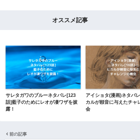
オススメ記事
サレタガワのブルーネタバレ[123
アイショタ(漫画)ネタバレ[
話]藍子のためにレオが凄ワザを披
カルが頼音に与えたチャ
露！
会
前の記事