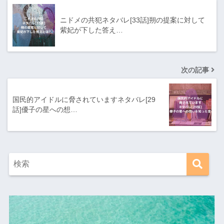
ニドメの共犯ネタバレ[33話]朔の提案に対して
紫妃が下した答え…
次の記事
国民的アイドルに脅されていますネタバレ[29
話]優子の星への想…