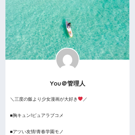
You＠管理人
＼三度の飯より少女漫画が大好き
／
■胸キュン!ピュアラブコメ
■アツい友情!青春学園モノ