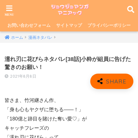
お問い合わせフォーム
サイトマップ
プライバシーポリシー
ホーム
漫画ネタバレ
濡れ刃に花びらネタバレ[38話]小粋が組員に告げた
驚きのお願い！
2021年8月8日
皆さま、竹河継さん作、
「身も心もヤクザに堕ちる——！」
「180億と跡目を賭けた奪い愛♡」が
キャッチフレーズの
「濡れ刃に花びら」って