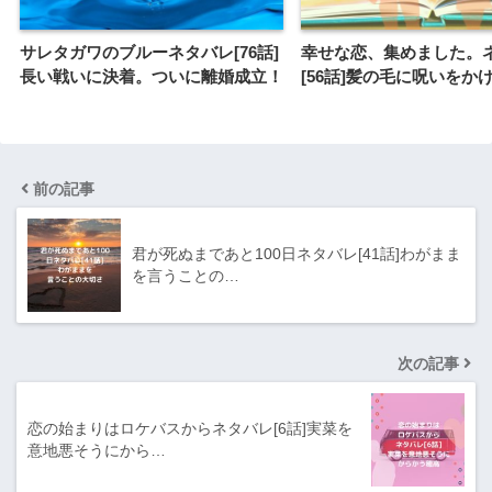
サレタガワのブルーネタバレ[76話]
幸せな恋、集めました。
長い戦いに決着。ついに離婚成立！
[56話]髪の毛に呪いをか
前の記事
君が死ぬまであと100日ネタバレ[41話]わがまま
を言うことの…
次の記事
恋の始まりはロケバスからネタバレ[6話]実菜を
意地悪そうにから…