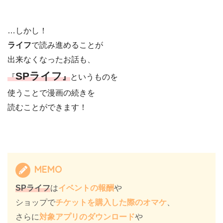
…しかし！
ライフ
で読み進めることが
出来なくなったお話も、
SPライフ
『
』
というものを
使うことで漫画の続きを
読むことができます！
MEMO
SPライフ
は
イベントの報酬
や
ショップで
チケットを購入した際のオマケ
、
さらに
対象アプリのダウンロード
や