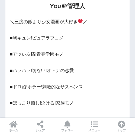
You＠管理人
＼三度の飯より少女漫画が大好き
／
■胸キュン!ピュアラブコメ
■アツい友情!青春学園モノ
■ハラハラ!切ない!オトナの恋愛
■ドロ沼!ホラー!刺激的なサスペンス
■ほっこり癒し!泣ける!家族モノ
あなたにオススメの
ホーム
シェア
フォロー
メニュー
トップ