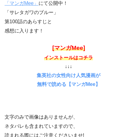
「マンガMee」
にて公開中！
「サレタガワのブルー」
第100話のあらすじと
感想に入ります！
[マンガMee]
インストールはコチラ
↓↓↓
集英社の女性向け人気漫画が
無料で読める【マンガMee】
文字のみで画像はありませんが、
ネタバレも含まれていますので、
読まれる際にはご注意くださいませ!