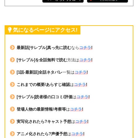
気になるページにアクセス!
最新話[サレブル]真っ先に読む
なら
コチラ
!
[サレブル]を全話無料で読む
方法は
コチラ
!
[1話-最新話]全話ネタバレ
一覧は
コチラ
!
これまでの概要/あらすじ確認
は
コチラ
!
[サレブル]読者様の口コミ/評価
は
コチラ
!
登場人物の最新情報/考察等
は
コチラ
!
実写化されたら?キャスト予想
は
コチラ
!
アニメ化されたら?声優予想
は
コチラ
!