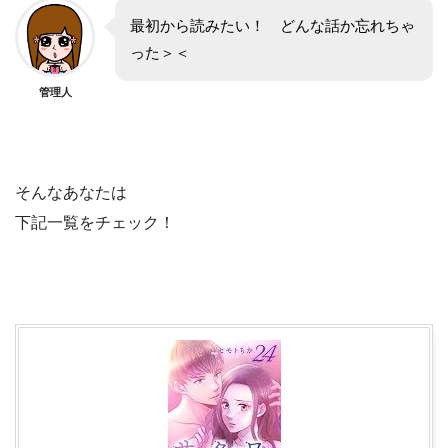
最初から読みたい！ どんな話か忘れちゃ
った＞＜
管理人
そんなあなたは
下記一覧をチェック！