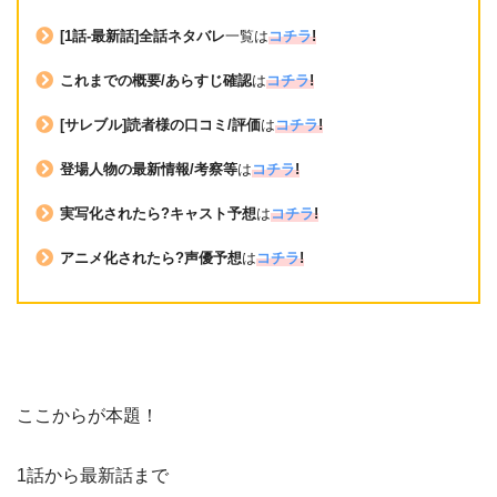
[1話-最新話]全話ネタバレ
一覧は
コチラ
!
これまでの概要/あらすじ確認
は
コチラ
!
[サレブル]読者様の口コミ/評価
は
コチラ
!
登場人物の最新情報/考察等
は
コチラ
!
実写化されたら?キャスト予想
は
コチラ
!
アニメ化されたら?声優予想
は
コチラ
!
ここからが本題！
1話から最新話まで