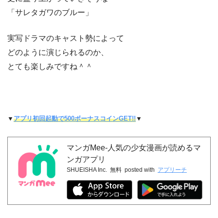
「サレタガワのブルー」
実写ドラマのキャスト勢によって
どのように演じられるのか、
とても楽しみですね＾＾
▼
アプリ初回起動で500ボーナスコインGET!!
▼
マンガMee-人気の少女漫画が読めるマ
ンガアプリ
SHUEISHA Inc.
無料
posted with
アプリーチ