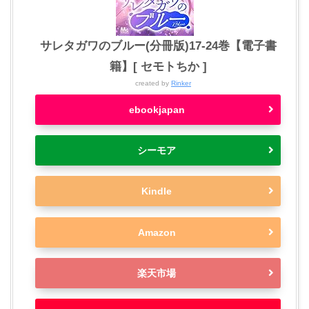
サレタガワのブルー(分冊版)17-24巻【電子書
籍】[ セモトちか ]
created by
Rinker
ebookjapan
シーモア
Kindle
Amazon
楽天市場