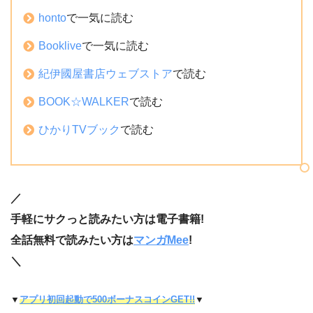
honto
で一気に読む
Booklive
で一気に読む
紀伊國屋書店ウェブストア
で読む
BOOK☆WALKER
で読む
ひかりTVブック
で読む
／
手軽にサクっと読みたい方は電子書籍!
全話無料で読みたい方は
マンガMee
!
＼
▼
アプリ初回起動で500ボーナスコインGET!!
▼