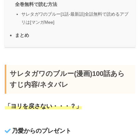
全巻無料で読む方法
サレタガワのブルー[1話-最新話]全話無料で読めるアプ
リは[マンガMee]
まとめ
サレタガワのブルー(漫画)100話あら
すじ内容/ネタバレ
「ヨリを戻さない・・・？」
乃愛からのプレゼント