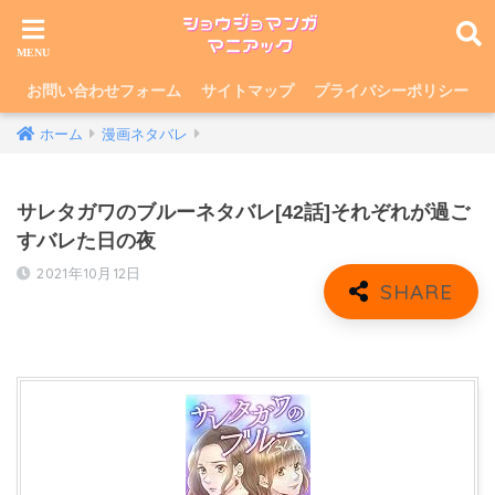
お問い合わせフォーム
サイトマップ
プライバシーポリシー
ホーム
漫画ネタバレ
サレタガワのブルーネタバレ[42話]それぞれが過ご
すバレた日の夜
2021年10月12日