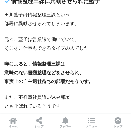
情報整理三課に異動させられた藍子
田川藍子は情報整理三課という
部署に異動させられてしまいます。
元々、藍子は営業課で働いていて、
そこそこ仕事もできるタイプの人でした。
噂によると、情報整理三課は
意味のない書類整理などをさせられ、
事実上の自主退社待ちの部署だそうです。
また、不祥事社員追い込み部署
とも呼ばれているそうです。
その辞令で落ち込む藍子に、
ホーム
シェア
フォロー
メニュー
トップ
後輩の高橋が声をかけます。