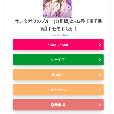
サレタガワのブルー(分冊版)25-32巻【電子書
籍】[ セモトちか ]
created by
Rinker
ebookjapan
シーモア
Kindle
Amazon
楽天市場