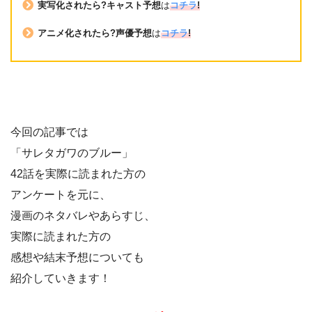
実写化されたら?キャスト予想
は
コチラ
!
アニメ化されたら?声優予想
は
コチラ
!
今回の記事では
「サレタガワのブルー」
42話を実際に読まれた方の
アンケートを元に、
漫画のネタバレやあらすじ、
実際に読まれた方の
感想や結末予想についても
紹介していきます！