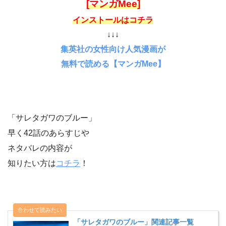
[マンガMee]
インストールはコチラ
↓↓↓
集英社の女性向け人気漫画が
無料で読める【マンガMee】
「サレタガワのブルー」
早く42話のあらすじや
ネタバレの内容が
知りたい方は
コチラ
！
「サレタガワのブルー」関連記事一覧