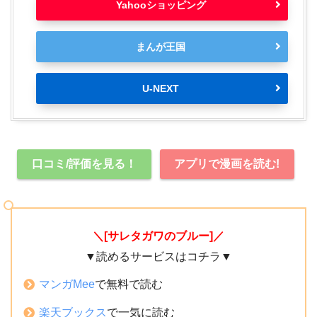
Yahooショッピング
まんが王国
U-NEXT
口コミ/評価を見る！
アプリで漫画を読む!
＼[サレタガワのブルー]／
▼読めるサービスはコチラ▼
マンガMee
で無料で読む
楽天ブックス
で一気に読む