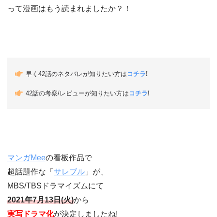
って漫画はもう読まれましたか？！
早く42話のネタバレが知りたい方は
コチラ
!
42話の考察/レビューが知りたい方は
コチラ
!
マンガMee
の看板作品で
超話題作な「
サレブル
」が、
MBS/TBSドラマイズムにて
2021年7月13日(火)
から
実写ドラマ化
が決定しましたね!