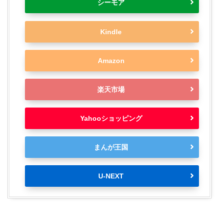
シーモア
Kindle
Amazon
楽天市場
Yahooショッピング
まんが王国
U-NEXT