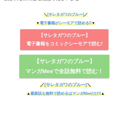
＼
[サレタガワのブルー]
／
▼
電子書籍がシーモアで読める!!
▼
【サレタガワのブルー】
電子書籍をコミックシーモアで読む!
【サレタガワのブルー】
マンガMeeで全話無料で読む！
／
[サレタガワのブルー]
＼
▲
最新話も無料で読めるはマンガMeeだけ!!
▲