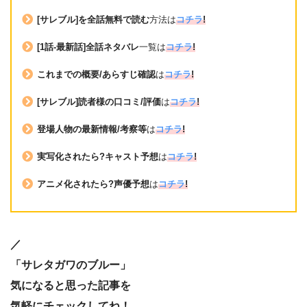
[サレブル]を全話無料で読む
方法は
コチラ
!
[1話-最新話]全話ネタバレ
一覧は
コチラ
!
これまでの概要/あらすじ確認
は
コチラ
!
[サレブル]読者様の口コミ/評価
は
コチラ
!
登場人物の最新情報/考察等
は
コチラ
!
実写化されたら?キャスト予想
は
コチラ
!
アニメ化されたら?声優予想
は
コチラ
!
／
「サレタガワのブルー」
気になると思った記事を
気軽にチェックしてね！