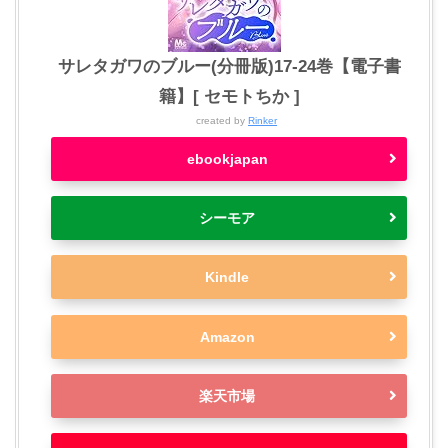
サレタガワのブルー(分冊版)17-24巻【電子書
籍】[ セモトちか ]
created by
Rinker
ebookjapan
シーモア
Kindle
Amazon
楽天市場