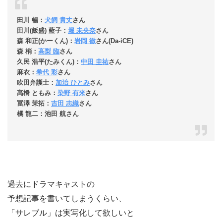
田川 暢：
犬飼 貴丈
さん
田川(飯盛) 藍子：
堀 未央奈
さん
森 和正(かーくん)：
岩岡 徹
さん(Da-iCE)
森 梢：
高梨 臨
さん
久民 浩平(たみくん)：
中田 圭祐
さん
麻衣：
希代 彩
さん
吹田弁護士：
加治 ひとみ
さん
高橋 ともみ：
染野 有来
さん
冨澤 茉拓：
吉田 志織
さん
橘 龍二：池田 航さん
過去にドラマキャストの
予想記事を書いてしまうくらい、
「サレブル」は実写化して欲しいと