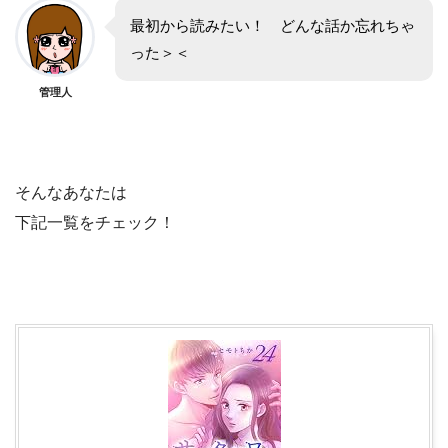
最初から読みたい！ どんな話か忘れちゃ
った＞＜
管理人
そんなあなたは
下記一覧をチェック！