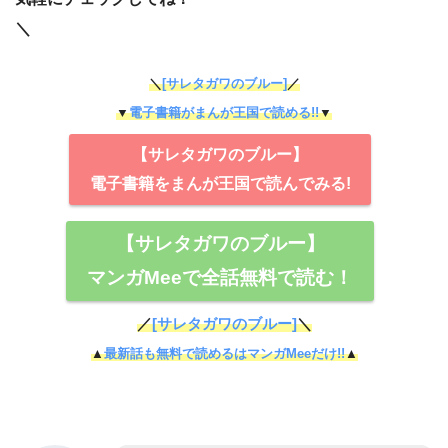
＼
＼
[サレタガワのブルー]
／
▼
電子書籍がまんが王国で読める!!
▼
【サレタガワのブルー】
電子書籍をまんが王国で読んでみる!
【サレタガワのブルー】
マンガMeeで全話無料で読む！
／
[サレタガワのブルー]
＼
▲
最新話も無料で読めるはマンガMeeだけ!!
▲