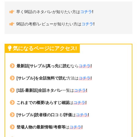
早く98話のネタバレが知りたい方は
コチラ
!
98話の考察/レビューが知りたい方は
コチラ
!
気になるページにアクセス!
最新話[サレブル]真っ先に読む
なら
コチラ
!
[サレブル]を全話無料で読む
方法は
コチラ
!
[1話-最新話]全話ネタバレ
一覧は
コチラ
!
これまでの概要/あらすじ確認
は
コチラ
!
[サレブル]読者様の口コミ/評価
は
コチラ
!
登場人物の最新情報/考察等
は
コチラ
!