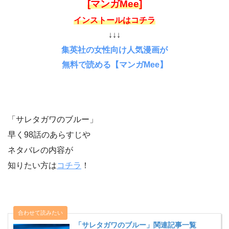
[マンガMee]
インストールはコチラ
↓↓↓
集英社の女性向け人気漫画が
無料で読める【マンガMee】
「サレタガワのブルー」
早く98話のあらすじや
ネタバレの内容が
知りたい方は
コチラ
！
「サレタガワのブルー」関連記事一覧