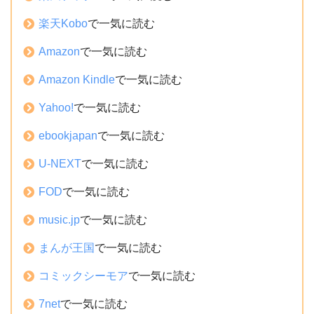
楽天Kobo
で一気に読む
Amazon
で一気に読む
Amazon Kindle
で一気に読む
Yahoo!
で一気に読む
ebookjapan
で一気に読む
U-NEXT
で一気に読む
FOD
で一気に読む
music.jp
で一気に読む
まんが王国
で一気に読む
コミックシーモア
で一気に読む
7net
で一気に読む