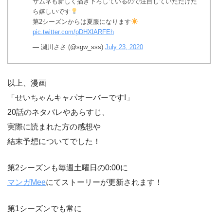
サムネも新しく描き下ろしているので注目していただけた
ら嬉しいです
第2シーズンからは夏服になります
pic.twitter.com/pDHXlARFEh
— 瀬川ささ (@sgw_sss)
July 23, 2020
以上、漫画
「せいちゃんキャパオーバーです!」
20話のネタバレやあらすじ、
実際に読まれた方の感想や
結末予想についてでした！
第2シーズンも毎週土曜日の0:00に
マンガMee
にてストーリーが更新されます！
第1シーズンでも常に