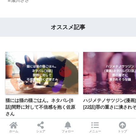
瀬川ささ
オススメ記事
猫には猫の猫ごはん。ネタバレ[8
ハジメテノサツジン(漫画
話]間野に対して不信感を抱く佐原
[22話]罪の重さに潰され
さん
ホーム
シェア
フォロー
メニュー
トップ