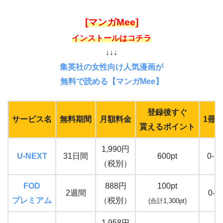
[マンガMee]
インストールはコチラ
↓↓↓
集英社の女性向け人気漫画が
無料で読める【マンガMee】
登録後すぐ
サービス名
無料期間
月額料金
1冊
貰えるポイント
1,990円
U-NEXT
31日間
600pt
0-1
（税別）
FOD
888円
100pt
2週間
0-1
プレミアム
（税別）
(合計1,300pt)
1,958円