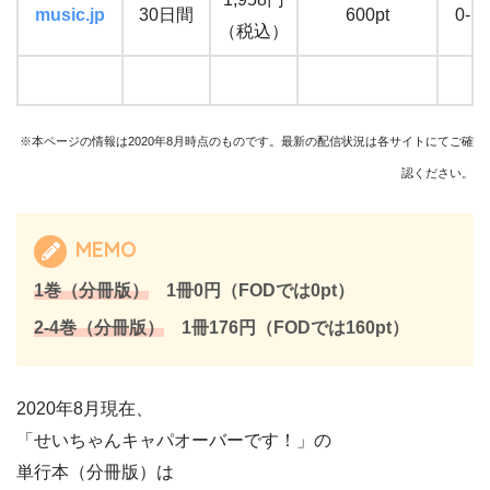
music.jp
30日間
600pt
0-1
（税込）
※本ページの情報は2020年8月時点のものです。最新の配信状況は各サイトにてご確
認ください。
MEMO
1巻（分冊版）
1冊0円（FODでは0pt）
2-4巻（分冊版）
1冊176円（FODでは160pt）
2020年8月現在、
「せいちゃんキャパオーバーです！」の
単行本（分冊版）は