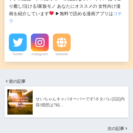
り癒し!泣ける!家族モノ あなたにオススメの 女性向け漫
画を紹介しています
▶︎無料で読める漫画アプリは
コチ
ラ
Twitter
Instagram
Website
前の記事
せいちゃんキャパオーバーです!ネタバレ[2話]内
容/感想は?結…
次の記事