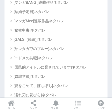
[マンガBANG!]連載作品ネタバレ
[結婚予定日]ネタバレ
[マンガMee]連載作品ネタバレ
[秘密中毒]ネタバレ
[GALS!!(続編)]ネタバレ
[サレタガワのブルー]ネタバレ
[ニドメの共犯]ネタバレ
[国民的アイドルに脅されています]ネタバレ
[奴隷学級]ネタバレ
[愛をこめて、ぼちぼち]ネタバレ
[濡れ刃に花びら]ネタバレ
[猫には猫の猫ごはん。]ネタバレ
ホーム
シェア
フォロー
メニュー
トップ