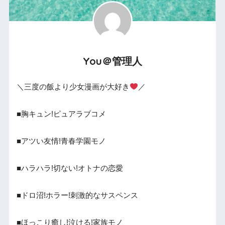
You＠管理人
＼三度の飯より少女漫画が大好き
／
■胸キュン!ピュアラブコメ
■アツい友情!青春学園モノ
■ハラハラ!切ない!オトナの恋愛
■ドロ沼!ホラー!刺激的なサスペンス
■ほっこり癒し!泣ける!家族モノ