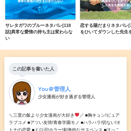
サレタガワのブルーネタバレ[118
恋する陽だまりネタバレ[
話]異常な愛情の持ち主は変わらな
をひいてダウンした先生
い
この記事を書いた人
You＠管理人
少女漫画が好き過ぎる管理人
＼三度の飯より少女漫画が大好き
／ ■胸キュン!ピュア
ラブコメ ■アツい友情!青春学園モノ ■ハラハラ!切ない!オ
トナの恋愛 ■ドロ沼!ホラー!刺激的なサスペンス ■ほっこ