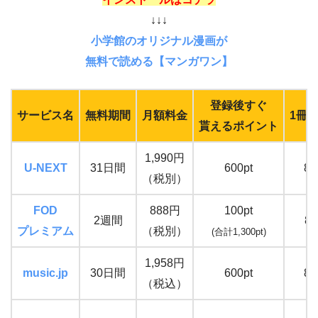
↓↓↓
小学館のオリジナル漫画が
無料で読める【マンガワン】
登録後すぐ
サービス名
無料期間
月額料金
1冊
貰えるポイント
1,990円
U-NEXT
31日間
600pt
8
（税別）
FOD
888円
100pt
2週間
80
プレミアム
（税別）
(合計1,300pt)
1,958円
music.jp
30日間
600pt
8
（税込）