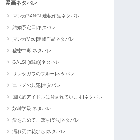
漫画ネタバレ
[マンガBANG!]連載作品ネタバレ
[結婚予定日]ネタバレ
[マンガMee]連載作品ネタバレ
[秘密中毒]ネタバレ
[GALS!!(続編)]ネタバレ
[サレタガワのブルー]ネタバレ
[ニドメの共犯]ネタバレ
[国民的アイドルに脅されています]ネタバレ
[奴隷学級]ネタバレ
[愛をこめて、ぼちぼち]ネタバレ
[濡れ刃に花びら]ネタバレ