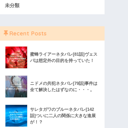
未分類
Recent Posts
蜜蜂ライアーネタバレ[81話]ヴェス
パは想定外の目的を持っていた！
ニドメの共犯ネタバレ[79話]事件は
全て解決したはずなのに・・・。
サレタガワのブルーネタバレ[142
話]ついに二人の関係に大きな進展
が！？