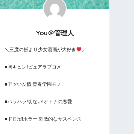
You＠管理人
＼三度の飯より少女漫画が大好き
／
■胸キュン!ピュアラブコメ
■アツい友情!青春学園モノ
■ハラハラ!切ない!オトナの恋愛
■ドロ沼!ホラー!刺激的なサスペンス