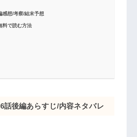
編感想/考察/結末予想
無料で読む方法
)6話後編あらすじ/内容ネタバレ