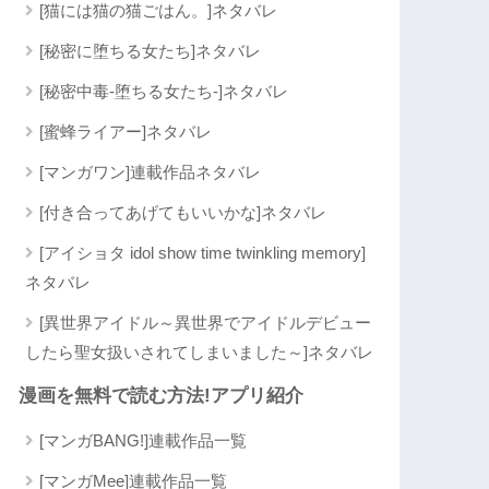
[猫には猫の猫ごはん。]ネタバレ
[秘密に堕ちる女たち]ネタバレ
[秘密中毒-堕ちる女たち-]ネタバレ
[蜜蜂ライアー]ネタバレ
[マンガワン]連載作品ネタバレ
[付き合ってあげてもいいかな]ネタバレ
[アイショタ idol show time twinkling memory]
ネタバレ
[異世界アイドル～異世界でアイドルデビュー
したら聖女扱いされてしまいました～]ネタバレ
漫画を無料で読む方法!アプリ紹介
[マンガBANG!]連載作品一覧
[マンガMee]連載作品一覧