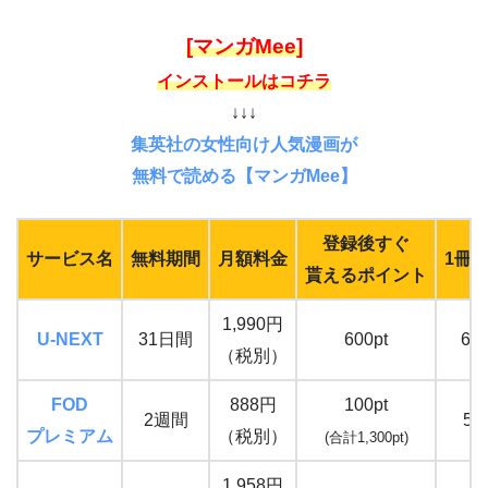
[マンガMee]
インストールはコチラ
↓↓↓
集英社の女性向け人気漫画が
無料で読める【マンガMee】
登録後すぐ
サービス名
無料期間
月額料金
1冊
貰えるポイント
1,990円
U-NEXT
31日間
600pt
62
（税別）
FOD
888円
100pt
2週間
57
プレミアム
（税別）
(合計1,300pt)
1,958円