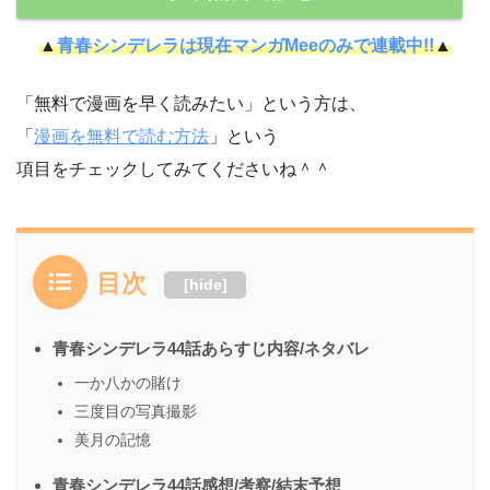
▲
青春シンデレラは現在マンガMeeのみで連載中!!
▲
「無料で漫画を早く読みたい」という方は、
「
漫画を無料で読む方法
」という
項目をチェックしてみてくださいね＾＾
目次
[
hide
]
青春シンデレラ44話あらすじ内容/ネタバレ
一か八かの賭け
三度目の写真撮影
美月の記憶
青春シンデレラ44話感想/考察/結末予想