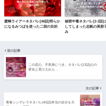
蜜蜂ライアーネタバレ[46話]明らか
秘密中毒ネタバレ[2-2話
になるみつばを使った二胡の目的
してしまった志帆の美那
み
前の記事
この恋心、不死身につき。ネタバレ[13話]心の
変化と受け入れら…
次の記事
青春シンデレラネタバレ[45話]本当の自分を大