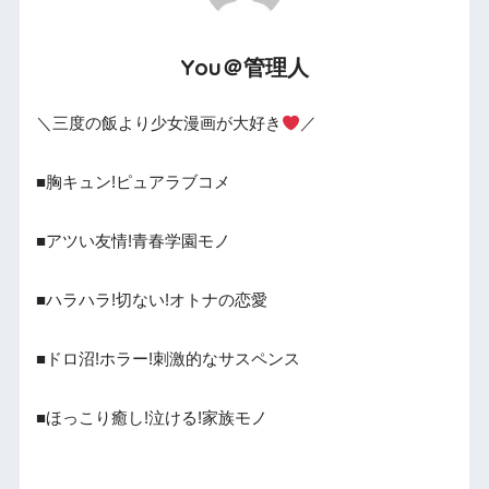
You＠管理人
＼三度の飯より少女漫画が大好き
／
■胸キュン!ピュアラブコメ
■アツい友情!青春学園モノ
■ハラハラ!切ない!オトナの恋愛
■ドロ沼!ホラー!刺激的なサスペンス
■ほっこり癒し!泣ける!家族モノ