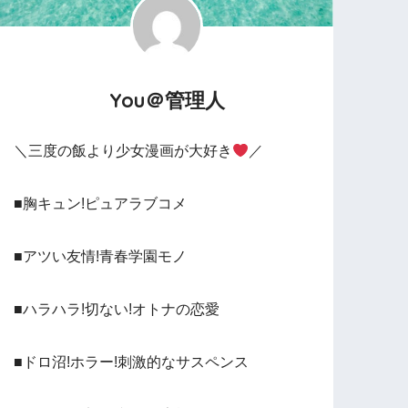
You＠管理人
＼三度の飯より少女漫画が大好き
／
■胸キュン!ピュアラブコメ
■アツい友情!青春学園モノ
■ハラハラ!切ない!オトナの恋愛
■ドロ沼!ホラー!刺激的なサスペンス