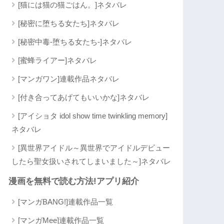
[猫には猫の猫ごはん。]ネタバレ
[秘密に堕ちる女たち]ネタバレ
[秘密中毒-堕ちる女たち-]ネタバレ
[蜜蜂ライアー]ネタバレ
[マンガワン]連載作品ネタバレ
[付き合ってあげてもいいかな]ネタバレ
[アイショタ idol show time twinkling memory]
ネタバレ
[異世界アイドル～異世界でアイドルデビュー
したら聖女扱いされてしまいました～]ネタバレ
漫画を無料で読む方法!アプリ紹介
[マンガBANG!]連載作品一覧
[マンガMee]連載作品一覧