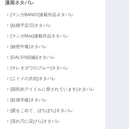
漫画ネタバレ
[マンガBANG!]連載作品ネタバレ
[結婚予定日]ネタバレ
[マンガMee]連載作品ネタバレ
[秘密中毒]ネタバレ
[GALS!!(続編)]ネタバレ
[サレタガワのブルー]ネタバレ
[ニドメの共犯]ネタバレ
[国民的アイドルに脅されています]ネタバレ
[奴隷学級]ネタバレ
[愛をこめて、ぼちぼち]ネタバレ
[濡れ刃に花びら]ネタバレ