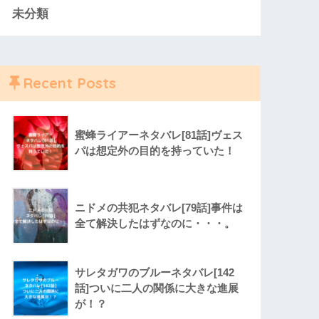
未分類
Recent Posts
蜜蜂ライアーネタバレ[81話]ヴェス
パは想定外の目的を持っていた！
ニドメの共犯ネタバレ[79話]事件は
全て解決したはずなのに・・・。
サレタガワのブルーネタバレ[142
話]ついに二人の関係に大きな進展
が！？