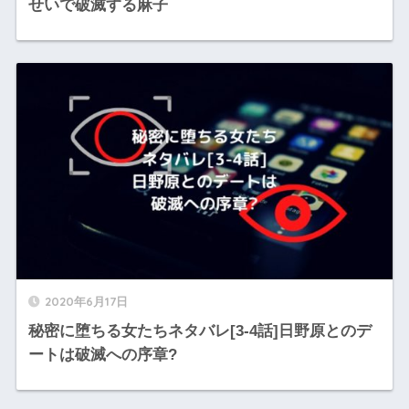
せいで破滅する麻子
2020年6月17日
秘密に堕ちる女たちネタバレ[3-4話]日野原とのデ
ートは破滅への序章?