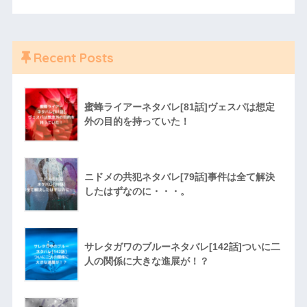
Recent Posts
蜜蜂ライアーネタバレ[81話]ヴェスパは想定
外の目的を持っていた！
ニドメの共犯ネタバレ[79話]事件は全て解決
したはずなのに・・・。
サレタガワのブルーネタバレ[142話]ついに二
人の関係に大きな進展が！？