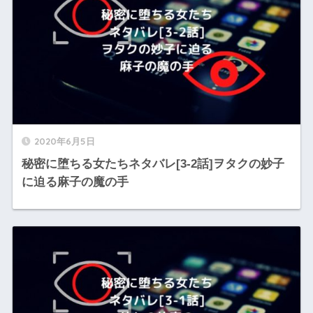
2020年6月5日
秘密に堕ちる女たちネタバレ[3-2話]ヲタクの妙子
に迫る麻子の魔の手