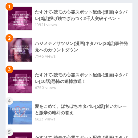
1
たすけて-読モの心霊スポット配信-(漫画)ネタバ
レ[3話]投げ銭でざわつく2千人突破イベント
10921 views
2
ハジメテノサツジン(漫画)ネタバレ[20話]事件発
覚へのカウントダウン
7946 views
3
たすけて-読モの心霊スポット配信-(漫画)ネタバ
レ[10話]恐怖の追悼放送！
6750 views
4
愛をこめて、ぼちぼちネタバレ[5話]甘いカレー
と激辛の唯斗の答え
6623 views
5
たすけて-読モの心霊スポット配信-(漫画)ネタバ