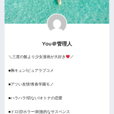
You＠管理人
＼三度の飯より少女漫画が大好き
／
■胸キュン!ピュアラブコメ
■アツい友情!青春学園モノ
■ハラハラ!切ない!オトナの恋愛
■ドロ沼!ホラー!刺激的なサスペンス