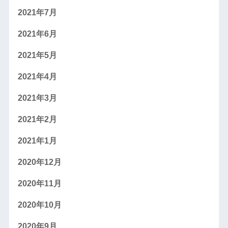
2021年7月
2021年6月
2021年5月
2021年4月
2021年3月
2021年2月
2021年1月
2020年12月
2020年11月
2020年10月
2020年9月