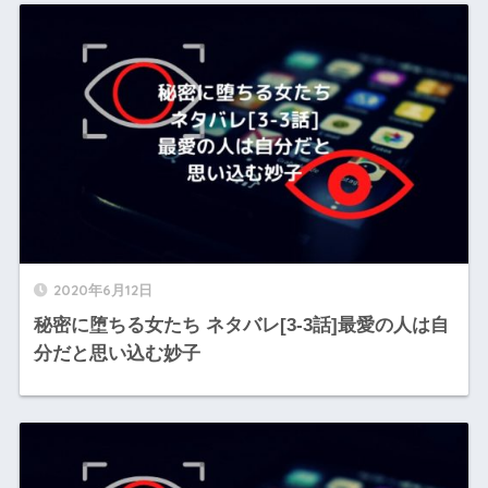
2020年6月12日
秘密に堕ちる女たち ネタバレ[3-3話]最愛の人は自
分だと思い込む妙子