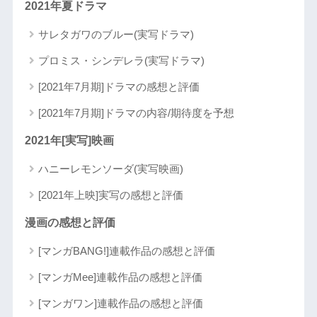
2021年夏ドラマ
サレタガワのブルー(実写ドラマ)
プロミス・シンデレラ(実写ドラマ)
[2021年7月期]ドラマの感想と評価
[2021年7月期]ドラマの内容/期待度を予想
2021年[実写]映画
ハニーレモンソーダ(実写映画)
[2021年上映]実写の感想と評価
漫画の感想と評価
[マンガBANG!]連載作品の感想と評価
[マンガMee]連載作品の感想と評価
[マンガワン]連載作品の感想と評価