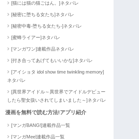
[猫には猫の猫ごはん。]ネタバレ
[秘密に堕ちる女たち]ネタバレ
[秘密中毒-堕ちる女たち-]ネタバレ
[蜜蜂ライアー]ネタバレ
[マンガワン]連載作品ネタバレ
[付き合ってあげてもいいかな]ネタバレ
[アイショタ idol show time twinkling memory]
ネタバレ
[異世界アイドル～異世界でアイドルデビュー
したら聖女扱いされてしまいました～]ネタバレ
漫画を無料で読む方法!アプリ紹介
[マンガBANG!]連載作品一覧
[マンガMee]連載作品一覧