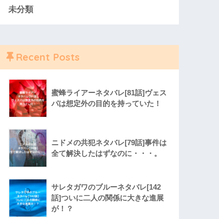
未分類
Recent Posts
蜜蜂ライアーネタバレ[81話]ヴェス
パは想定外の目的を持っていた！
ニドメの共犯ネタバレ[79話]事件は
全て解決したはずなのに・・・。
サレタガワのブルーネタバレ[142
話]ついに二人の関係に大きな進展
が！？