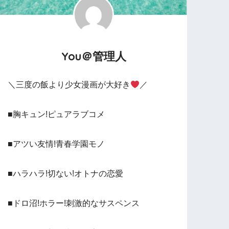
You＠管理人
＼三度の飯より少女漫画が大好き
／
■胸キュン!ピュアラブコメ
■アツい友情!青春学園モノ
■ハラハラ!切ない!オトナの恋愛
■ドロ沼!ホラー!刺激的なサスペンス