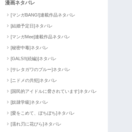
漫画ネタバレ
[マンガBANG!]連載作品ネタバレ
[結婚予定日]ネタバレ
[マンガMee]連載作品ネタバレ
[秘密中毒]ネタバレ
[GALS!!(続編)]ネタバレ
[サレタガワのブルー]ネタバレ
[ニドメの共犯]ネタバレ
[国民的アイドルに脅されています]ネタバレ
[奴隷学級]ネタバレ
[愛をこめて、ぼちぼち]ネタバレ
[濡れ刃に花びら]ネタバレ