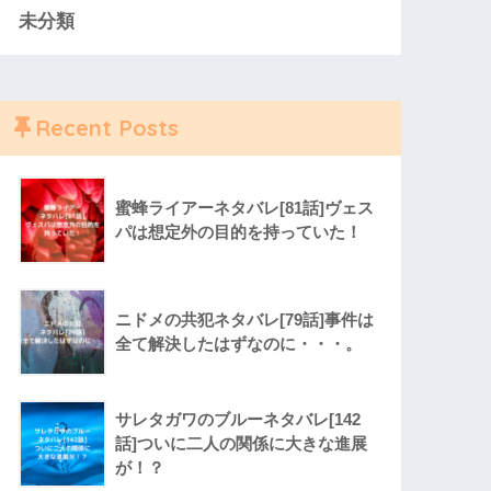
未分類
Recent Posts
蜜蜂ライアーネタバレ[81話]ヴェス
パは想定外の目的を持っていた！
ニドメの共犯ネタバレ[79話]事件は
全て解決したはずなのに・・・。
サレタガワのブルーネタバレ[142
話]ついに二人の関係に大きな進展
が！？