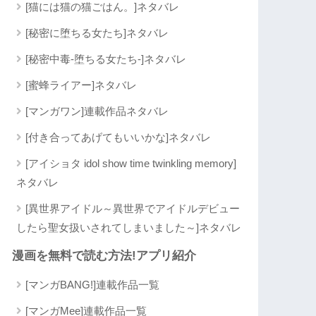
[猫には猫の猫ごはん。]ネタバレ
[秘密に堕ちる女たち]ネタバレ
[秘密中毒-堕ちる女たち-]ネタバレ
[蜜蜂ライアー]ネタバレ
[マンガワン]連載作品ネタバレ
[付き合ってあげてもいいかな]ネタバレ
[アイショタ idol show time twinkling memory]
ネタバレ
[異世界アイドル～異世界でアイドルデビュー
したら聖女扱いされてしまいました～]ネタバレ
漫画を無料で読む方法!アプリ紹介
[マンガBANG!]連載作品一覧
[マンガMee]連載作品一覧