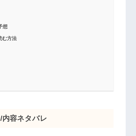
予想
読む方法
じ/内容ネタバレ