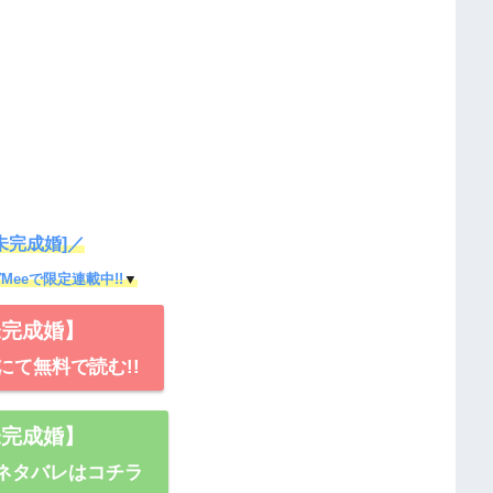
未完成婚]／
Meeで限定連載中!!
▼
未完成婚】
にて無料で読む!!
未完成婚】
ネタバレはコチラ