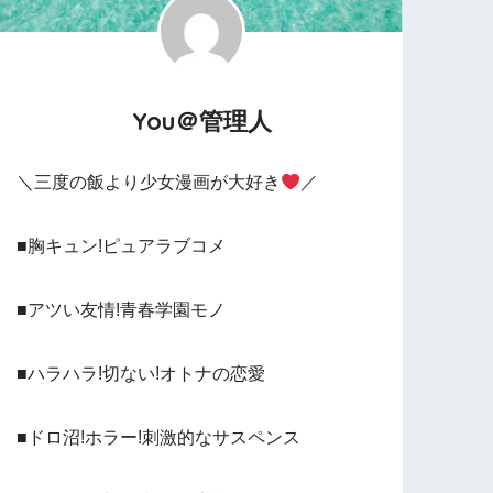
You＠管理人
＼三度の飯より少女漫画が大好き
／
■胸キュン!ピュアラブコメ
■アツい友情!青春学園モノ
■ハラハラ!切ない!オトナの恋愛
■ドロ沼!ホラー!刺激的なサスペンス