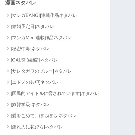
漫画ネタバレ
[マンガBANG!]連載作品ネタバレ
[結婚予定日]ネタバレ
[マンガMee]連載作品ネタバレ
[秘密中毒]ネタバレ
[GALS!!(続編)]ネタバレ
[サレタガワのブルー]ネタバレ
[ニドメの共犯]ネタバレ
[国民的アイドルに脅されています]ネタバレ
[奴隷学級]ネタバレ
[愛をこめて、ぼちぼち]ネタバレ
[濡れ刃に花びら]ネタバレ