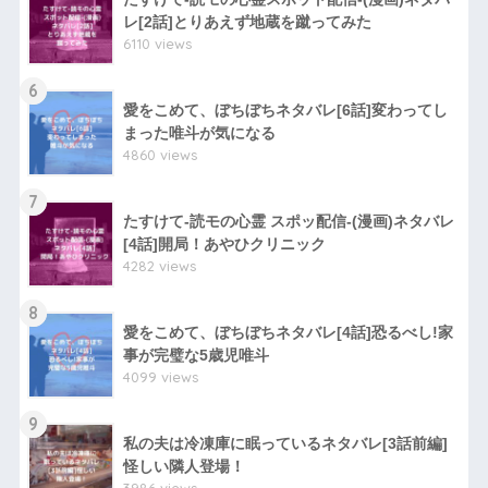
レ[2話]とりあえず地蔵を蹴ってみた
6110 views
6
愛をこめて、ぼちぼちネタバレ[6話]変わってし
まった唯斗が気になる
4860 views
7
たすけて-読モの心霊 スポッ配信-(漫画)ネタバレ
[4話]開局！あやひクリニック
4282 views
8
愛をこめて、ぼちぼちネタバレ[4話]恐るべし!家
事が完璧な5歳児唯斗
4099 views
9
私の夫は冷凍庫に眠っているネタバレ[3話前編]
怪しい隣人登場！