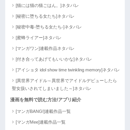
[猫には猫の猫ごはん。]ネタバレ
[秘密に堕ちる女たち]ネタバレ
[秘密中毒-堕ちる女たち-]ネタバレ
[蜜蜂ライアー]ネタバレ
[マンガワン]連載作品ネタバレ
[付き合ってあげてもいいかな]ネタバレ
[アイショタ idol show time twinkling memory]ネタバレ
[異世界アイドル～異世界でアイドルデビューしたら
聖女扱いされてしまいました～]ネタバレ
漫画を無料で読む方法!アプリ紹介
[マンガBANG!]連載作品一覧
[マンガMee]連載作品一覧