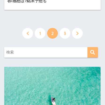
容/感想は?結末予想も
1
2
3