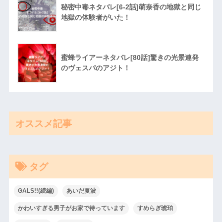
秘密中毒ネタバレ[6-2話]萌奈香の地獄と同じ
地獄の体験者がいた！
蜜蜂ライアーネタバレ[80話]驚きの光景連発
のヴェスパのアジト！
オススメ記事
タグ
GALS!!(続編)
あいだ夏波
かわいすぎる男子がお家で待っています
すめらぎ琥珀