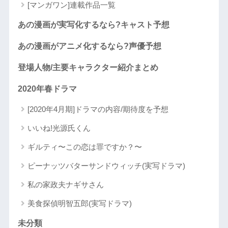
[マンガワン]連載作品一覧
あの漫画が実写化するなら?キャスト予想
あの漫画がアニメ化するなら?声優予想
登場人物/主要キャラクター紹介まとめ
2020年春ドラマ
[2020年4月期]ドラマの内容/期待度を予想
いいね!光源氏くん
ギルティ〜この恋は罪ですか？〜
ピーナッツバターサンドウィッチ(実写ドラマ)
私の家政夫ナギサさん
美食探偵明智五郎(実写ドラマ)
未分類