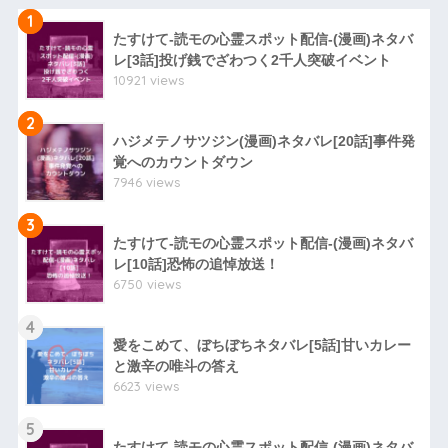
1
たすけて-読モの心霊スポット配信-(漫画)ネタバ
レ[3話]投げ銭でざわつく2千人突破イベント
10921 views
2
ハジメテノサツジン(漫画)ネタバレ[20話]事件発
覚へのカウントダウン
7946 views
3
たすけて-読モの心霊スポット配信-(漫画)ネタバ
レ[10話]恐怖の追悼放送！
6750 views
4
愛をこめて、ぼちぼちネタバレ[5話]甘いカレー
と激辛の唯斗の答え
6623 views
5
たすけて-読モの心霊スポット配信-(漫画)ネタバ