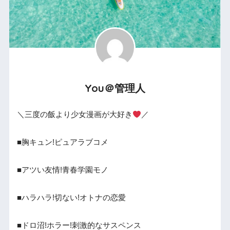
You＠管理人
＼三度の飯より少女漫画が大好き
／
■胸キュン!ピュアラブコメ
■アツい友情!青春学園モノ
■ハラハラ!切ない!オトナの恋愛
■ドロ沼!ホラー!刺激的なサスペンス