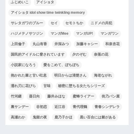
ふじめいこ
アイショタ
アイショタ idol show time twinkling memory
サレタガワのブルー
セイ
セモトちか
ニドメの共犯
ハジメテノサツジン
マンガMee
マンガUP!
マンガワン
上田倫子
丸山有香
井深みつ
加藤キャシー
和泉杏花
国民的アイドルに脅されています
夕のぞむ
奈落の花
小説家になろう
愛をこめて、ぼちぼち
抱かれた棘と甘い吐息
明日からは清楚さん
海老ながれ
濡れ刃に花びら
甘味
秘密に堕ちる女たちシリーズ
竹河継
葵日向
藤井みほな
蜜蜂ライアー
街乃パン屋
裏サンデー
谷初恋
近江谷
青代理鶴
青春シンデレラ
高瀬わか
鬼獄の夜
鹿乃子かほ
黒い百合には棘がある