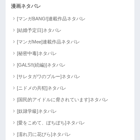
漫画ネタバレ
[マンガBANG!]連載作品ネタバレ
[結婚予定日]ネタバレ
[マンガMee]連載作品ネタバレ
[秘密中毒]ネタバレ
[GALS!!(続編)]ネタバレ
[サレタガワのブルー]ネタバレ
[ニドメの共犯]ネタバレ
[国民的アイドルに脅されています]ネタバレ
[奴隷学級]ネタバレ
[愛をこめて、ぼちぼち]ネタバレ
[濡れ刃に花びら]ネタバレ