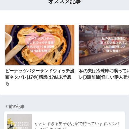
オススメ記事
ピーナッツバターサンドウィッチ漫
私の夫は冷凍庫に眠って
画ネタバレ[17巻]感想は?結末予想
レ[3話前編]怪しい隣人登
も
前の記事
かわいすぎる男子がお家で待っていますネタバ