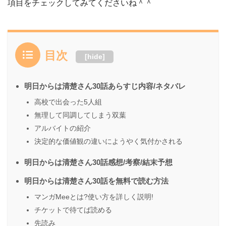
項目をチェックしてみてくださいね＾＾
目次
[
hide
]
明日からは清楚さん30話あらすじ内容/ネタバレ
高校で出会った5人組
無理して同調してしまう双葉
アルバイトの紹介
決定的な価値観の違いにようやく気付かされる
明日からは清楚さん30話感想/考察/結末予想
明日からは清楚さん30話を無料で読む方法
マンガMeeとは?使い方を詳しく説明!
チケットで待てば読める
先読み