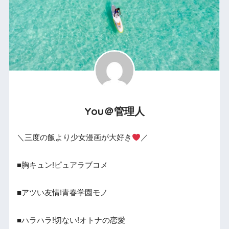
You＠管理人
＼三度の飯より少女漫画が大好き
／
■胸キュン!ピュアラブコメ
■アツい友情!青春学園モノ
■ハラハラ!切ない!オトナの恋愛