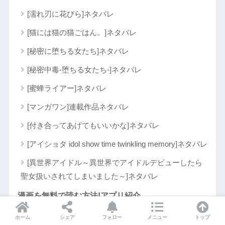
[濡れ刃に花びら]ネタバレ
[猫には猫の猫ごはん。]ネタバレ
[秘密に堕ちる女たち]ネタバレ
[秘密中毒-堕ちる女たち-]ネタバレ
[蜜蜂ライアー]ネタバレ
[マンガワン]連載作品ネタバレ
[付き合ってあげてもいいかな]ネタバレ
[アイショタ idol show time twinkling memory]ネタバレ
[異世界アイドル～異世界でアイドルデビューしたら
聖女扱いされてしまいました～]ネタバレ
漫画を無料で読む方法!アプリ紹介
[マンガBANG!]連載作品一覧
ホーム
シェア
フォロー
メニュー
トップ