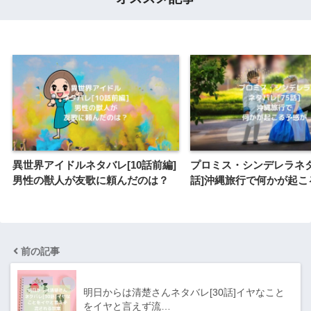
異世界アイドルネタバレ[10話前編]
プロミス・シンデレラネタ
男性の獣人が友歌に頼んだのは？
話]沖縄旅行で何かが起こ
前の記事
明日からは清楚さんネタバレ[30話]イヤなこと
をイヤと言えず流…