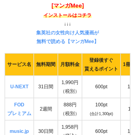
[マンガMee]
インストールはコチラ
↓↓↓
集英社の女性向け人気漫画が
無料で読める【マンガMee】
登録後すぐ
サービス名
無料期間
月額料金
1冊
貰えるポイント
1,990円
U-NEXT
31日間
600pt
16
（税別）
FOD
888円
100pt
2週間
15
プレミアム
（税別）
(合計1,300pt)
1,958円
music.jp
30日間
600pt
16