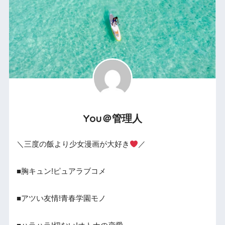
You＠管理人
＼三度の飯より少女漫画が大好き
／
■胸キュン!ピュアラブコメ
■アツい友情!青春学園モノ