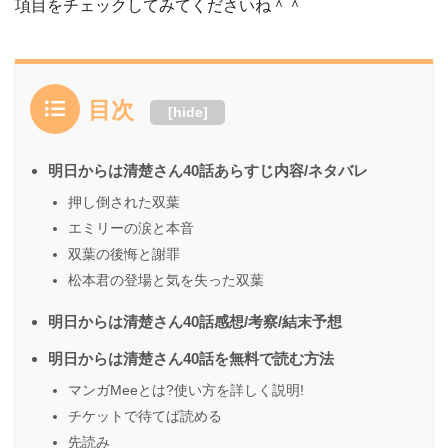
項目をチェックしてみてくださいね＾＾
目次
[
hide
]
明日からは清楚さん40話あらすじ内容/ネタバレ
押し倒された双葉
エミリーの涙と本音
双葉の後悔と謝罪
松本君の登場と気を失った双葉
明日からは清楚さん40話感想/考察/結末予想
明日からは清楚さん40話を無料で読む方法
マンガMeeとは?使い方を詳しく説明!
チケットで待てば読める
先読み