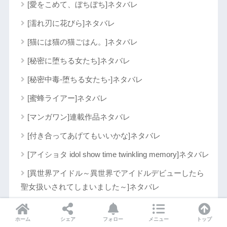
[愛をこめて、ぼちぼち]ネタバレ
[濡れ刃に花びら]ネタバレ
[猫には猫の猫ごはん。]ネタバレ
[秘密に堕ちる女たち]ネタバレ
[秘密中毒-堕ちる女たち-]ネタバレ
[蜜蜂ライアー]ネタバレ
[マンガワン]連載作品ネタバレ
[付き合ってあげてもいいかな]ネタバレ
[アイショタ idol show time twinkling memory]ネタバレ
[異世界アイドル～異世界でアイドルデビューしたら
聖女扱いされてしまいました～]ネタバレ
漫画を無料で読む方法!アプリ紹介
ホーム
シェア
フォロー
メニュー
トップ
[マンガBANG!]連載作品一覧