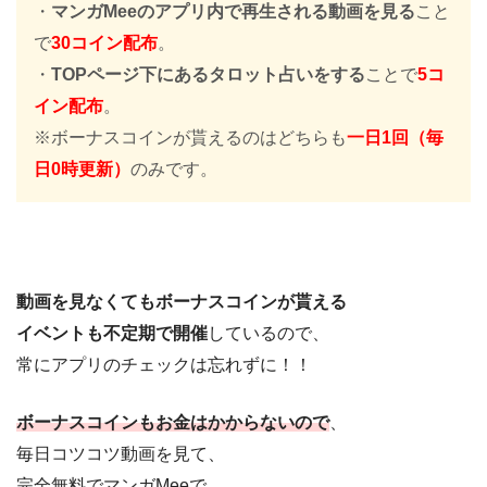
・
マンガMeeのアプリ内で再生される動画を見る
こと
で
30コイン配布
。
・
TOPページ下にあるタロット占いをする
ことで
5コ
イン配布
。
※ボーナスコインが貰えるのはどちらも
一日1回（毎
日0時更新）
のみです。
動画を見なくてもボーナスコインが貰える
イベントも不定期で開催
しているので、
常にアプリのチェックは忘れずに！！
ボーナスコインもお金はかからないので
、
毎日コツコツ動画を見て、
完全無料でマンガMeeで