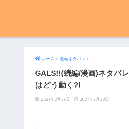
ホーム
漫画ネタバレ
GALS!!(続編/漫画)ネタ
はどう動く?!
2021年2月26日
2021年2月28日