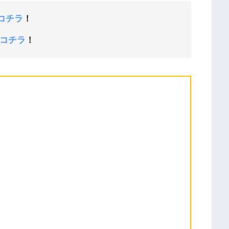
コチラ
！
コチラ
！