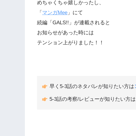
めちゃくちゃ嬉しかったし、
「
マンガMee
」にて
続編「GALS!!」が連載されると
お知らせがあった時には
テンション上がりました！！
早く5-3話のネタバレが知りたい方は
5-3話の考察/レビューが知りたい方は