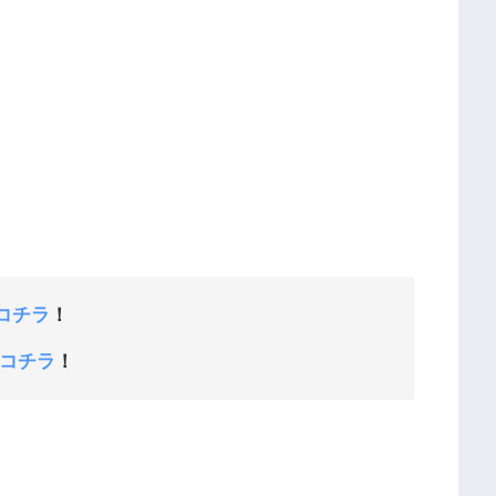
コチラ
！
コチラ
！