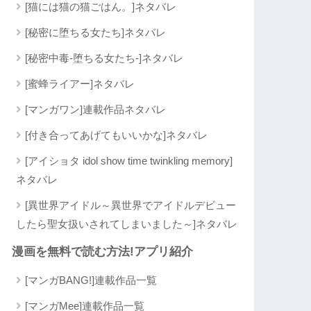
[猫には猫の猫ごはん。]ネタバレ
[秘密に堕ちる女たち]ネタバレ
[秘密中毒-堕ちる女たち-]ネタバレ
[蜜蜂ライアー]ネタバレ
[マンガワン]連載作品ネタバレ
[付き合ってあげてもいいかな]ネタバレ
[アイショタ idol show time twinkling memory]
ネタバレ
[異世界アイドル～異世界でアイドルデビュー
したら聖女扱いされてしまいました～]ネタバレ
漫画を無料で読む方法!アプリ紹介
[マンガBANG!]連載作品一覧
[マンガMee]連載作品一覧