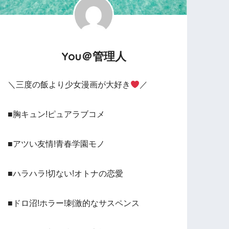
You＠管理人
＼三度の飯より少女漫画が大好き
／
■胸キュン!ピュアラブコメ
■アツい友情!青春学園モノ
■ハラハラ!切ない!オトナの恋愛
■ドロ沼!ホラー!刺激的なサスペンス