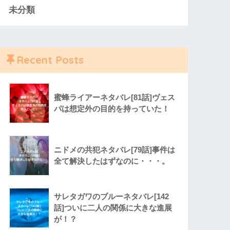
未分類
Recent Posts
蜜蜂ライアーネタバレ[81話]ヴェス
パは想定外の目的を持っていた！
ニドメの共犯ネタバレ[79話]事件は
全て解決したはずなのに・・・。
サレタガワのブルーネタバレ[142
話]ついに二人の関係に大きな進展
が！？