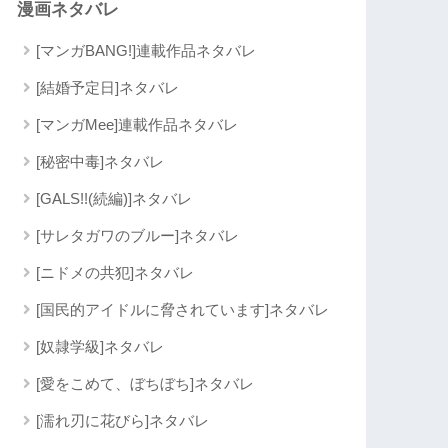
漫画ネタバレ
[マンガBANG!]連載作品ネタバレ
[結婚予定日]ネタバレ
[マンガMee]連載作品ネタバレ
[秘密中毒]ネタバレ
[GALS!!(続編)]ネタバレ
[サレタガワのブルー]ネタバレ
[ニドメの共犯]ネタバレ
[国民的アイドルに脅されています]ネタバレ
[奴隷学級]ネタバレ
[愛をこめて、ぼちぼち]ネタバレ
[濡れ刃に花びら]ネタバレ