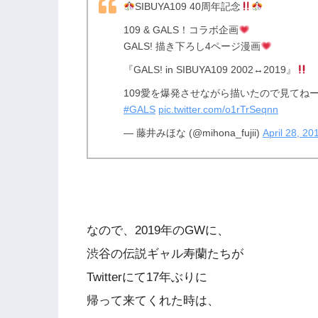
SIBUYA109 40周年記念
109 & GALS！コラボ企画
GALS! 描き下ろし4ページ漫画
『GALS! in SIBUYA109 2002↔︎2019』
109愛を爆発させながら描いたので見てね
#GALS
pic.twitter.com/o1rTrSeqnn
— 藤井みほな (@mihona_fujii)
April 28, 20
なので、2019年のGWに、
渋谷の伝説ギャル寿蘭たちが
Twitterにて17年ぶりに
帰って来てくれた時は、