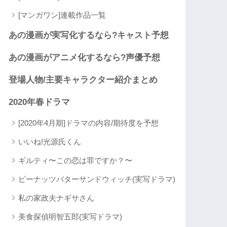
[マンガワン]連載作品一覧
あの漫画が実写化するなら?キャスト予想
あの漫画がアニメ化するなら?声優予想
登場人物/主要キャラクター紹介まとめ
2020年春ドラマ
[2020年4月期]ドラマの内容/期待度を予想
いいね!光源氏くん
ギルティ〜この恋は罪ですか？〜
ピーナッツバターサンドウィッチ(実写ドラマ)
私の家政夫ナギサさん
美食探偵明智五郎(実写ドラマ)