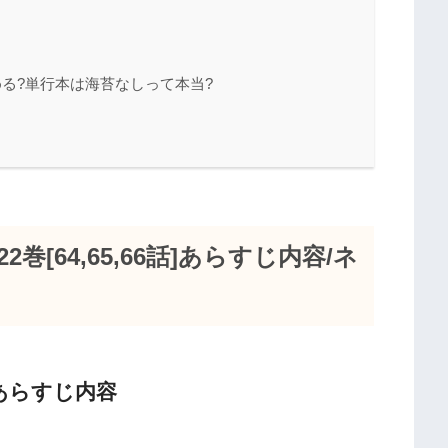
める?単行本は海苔なしって本当?
巻[64,65,66話]あらすじ内容/ネ
]あらすじ内容