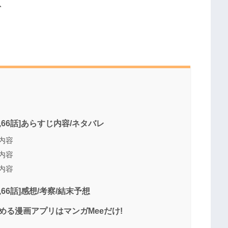
、
5,66話]あらすじ内容/ネタバレ
じ内容
じ内容
じ内容
,66話]感想/考察/結末予想
読める漫画アプリはマンガMeeだけ!