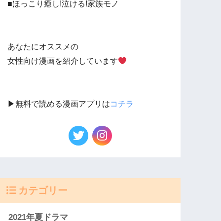
■ほっこり癒し!泣ける!家族モノ
あなたにオススメの
女性向け漫画を紹介しています
▶︎無料で読める漫画アプリは
コチラ
カテゴリー
2021年夏ドラマ