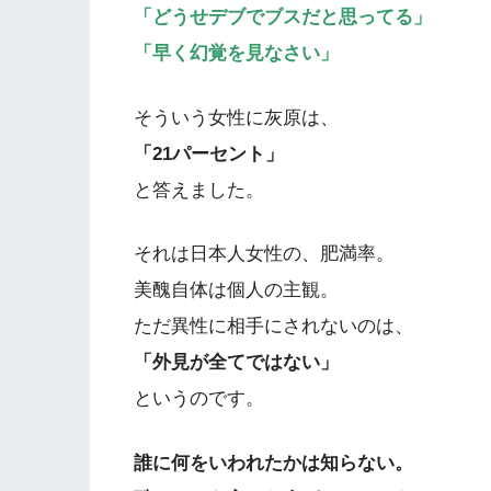
「どうせデブでブスだと思ってる」
「早く幻覚を見なさい」
そういう女性に灰原は、
「21パーセント」
と答えました。
それは日本人女性の、肥満率。
美醜自体は個人の主観。
ただ異性に相手にされないのは、
「外見が全てではない」
というのです。
誰に何をいわれたかは知らない。