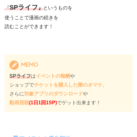
SPライフ
『
』
というものを
使うことで漫画の続きを
読むことができます！
MEMO
SPライフ
は
イベントの報酬
や
ショップで
チケットを購入した際のオマケ
、
さらに
対象アプリのダウンロード
や
動画視聴
(1日1回1SP)
でゲット出来ます！