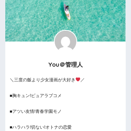
You＠管理人
＼三度の飯より少女漫画が大好き
／
■胸キュン!ピュアラブコメ
■アツい友情!青春学園モノ
■ハラハラ!切ない!オトナの恋愛