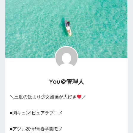
You＠管理人
＼三度の飯より少女漫画が大好き
／
■胸キュン!ピュアラブコメ
■アツい友情!青春学園モノ