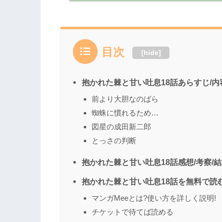
目次
[
hide
]
抱かれた棘と甘い吐息18話あらすじ/
前より大胆なのばら
蜘蛛に慣れるため…
図星の成田新二郎
とっさの判断
抱かれた棘と甘い吐息18話感想/考察/
抱かれた棘と甘い吐息18話を無料で読
マンガMeeとは?使い方を詳しく説明!
チケットで待てば読める