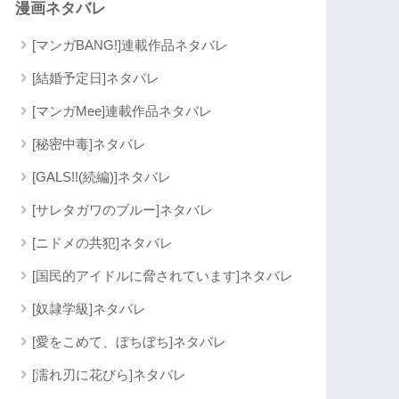
漫画ネタバレ
[マンガBANG!]連載作品ネタバレ
[結婚予定日]ネタバレ
[マンガMee]連載作品ネタバレ
[秘密中毒]ネタバレ
[GALS!!(続編)]ネタバレ
[サレタガワのブルー]ネタバレ
[ニドメの共犯]ネタバレ
[国民的アイドルに脅されています]ネタバレ
[奴隷学級]ネタバレ
[愛をこめて、ぼちぼち]ネタバレ
[濡れ刃に花びら]ネタバレ