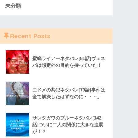
未分類
Recent Posts
蜜蜂ライアーネタバレ[81話]ヴェス
パは想定外の目的を持っていた！
ニドメの共犯ネタバレ[79話]事件は
全て解決したはずなのに・・・。
サレタガワのブルーネタバレ[142
話]ついに二人の関係に大きな進展
が！？