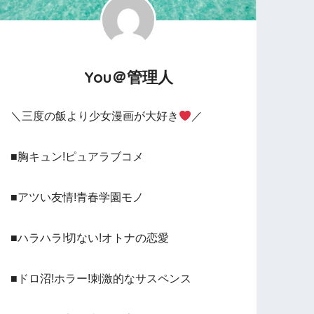
You＠管理人
＼三度の飯より少女漫画が大好き
／
■胸キュン!ピュアラブコメ
■アツい友情!青春学園モノ
■ハラハラ!切ない!オトナの恋愛
■ドロ沼!ホラー!刺激的なサスペンス