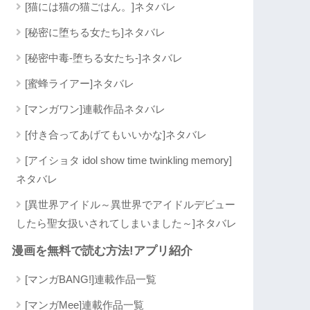
[猫には猫の猫ごはん。]ネタバレ
[秘密に堕ちる女たち]ネタバレ
[秘密中毒-堕ちる女たち-]ネタバレ
[蜜蜂ライアー]ネタバレ
[マンガワン]連載作品ネタバレ
[付き合ってあげてもいいかな]ネタバレ
[アイショタ idol show time twinkling memory]
ネタバレ
[異世界アイドル～異世界でアイドルデビュー
したら聖女扱いされてしまいました～]ネタバレ
漫画を無料で読む方法!アプリ紹介
[マンガBANG!]連載作品一覧
[マンガMee]連載作品一覧