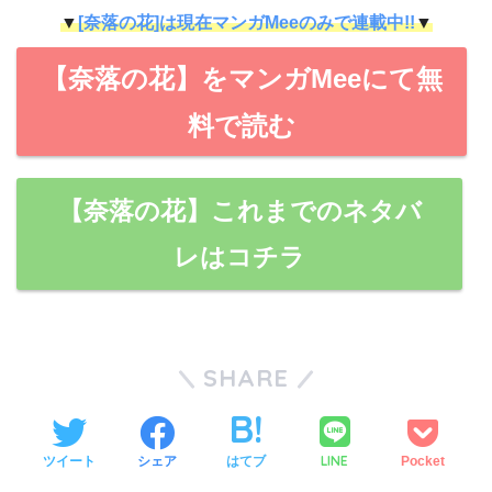
▼
[奈落の花]は現在マンガMeeのみで連載中!!
▼
【奈落の花】をマンガMeeにて無
料で読む
【奈落の花】これまでのネタバ
レはコチラ
SHARE
LINE
ツイート
シェア
はてブ
Pocket