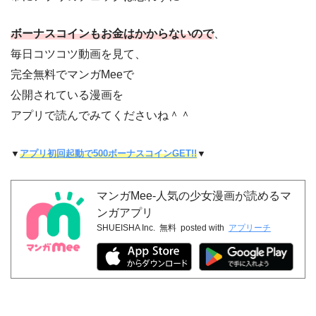
ボーナスコインもお金はかからないので
、
毎日コツコツ動画を見て、
完全無料でマンガMeeで
公開されている漫画を
アプリで読んでみてくださいね＾＾
▼
アプリ初回起動で500ボーナスコインGET!!
▼
マンガMee-人気の少女漫画が読めるマ
ンガアプリ
SHUEISHA Inc.
無料
posted with
アプリーチ