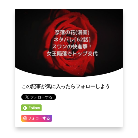
この記事が気に入ったらフォローしよう
フォローする