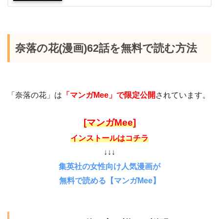
奈落の花(漫画)62話を無料で読む方法
「奈落の花」は
「マンガMee」で限定公開
されています。
[マンガMee]
インストールはコチラ
↓↓↓
集英社の女性向け人気漫画が
無料で読める【マンガMee】