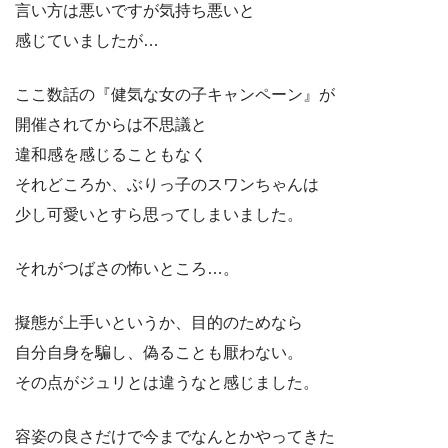
言い方は悪いですが気持ち悪いと
感じていましたが…
ここ数話の『健気な女の子キャンペーン』が
開催されてからは不思議と
違和感を感じることもなく
それどころか、ぶりっ子のスワンちゃんは
少し可愛いとすら思ってしまいました。
それがつばさの怖いところ…。
擬態が上手いというか、目的のためなら
自分自身を騙し、偽ることも厭わない。
その点がジュリとは違うなと感じました。
容姿の良さだけで今までなんとかやってきた