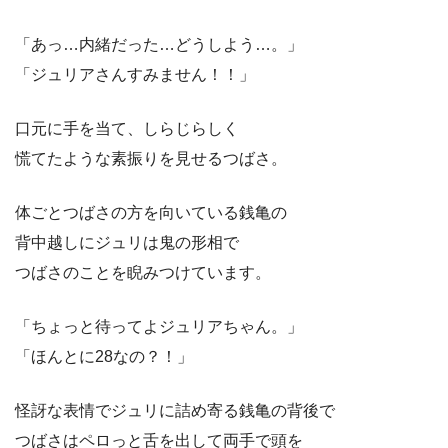
「あっ…内緒だった…どうしよう…。」
「ジュリアさんすみません！！」
口元に手を当て、しらじらしく
慌てたような素振りを見せるつばさ。
体ごとつばさの方を向いている銭亀の
背中越しにジュリは鬼の形相で
つばさのことを睨みつけています。
「ちょっと待ってよジュリアちゃん。」
「ほんとに28なの？！」
怪訝な表情でジュリに詰め寄る銭亀の背後で
つばさはペロっと舌を出して両手で頭を