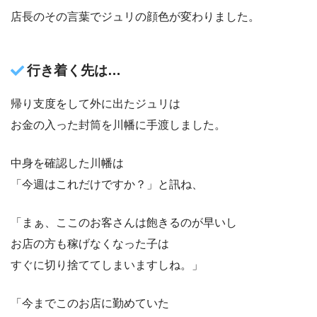
店長のその言葉でジュリの顔色が変わりました。
行き着く先は…
帰り支度をして外に出たジュリは
お金の入った封筒を川幡に手渡しました。
中身を確認した川幡は
「今週はこれだけですか？」と訊ね、
「まぁ、ここのお客さんは飽きるのが早いし
お店の方も稼げなくなった子は
すぐに切り捨ててしまいますしね。」
「今までこのお店に勤めていた