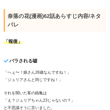
奈落の花(漫画)62話あらすじ内容/ネタ
バレ
「報復」
バラされる嘘
「へぇ〜！娘さん28歳なんですね！」
「ジュリアさんと同じですね！」
それを聞いた客の銭亀は
「え？ジュリアちゃん23じゃないの？」
と不思議そうに言いました。