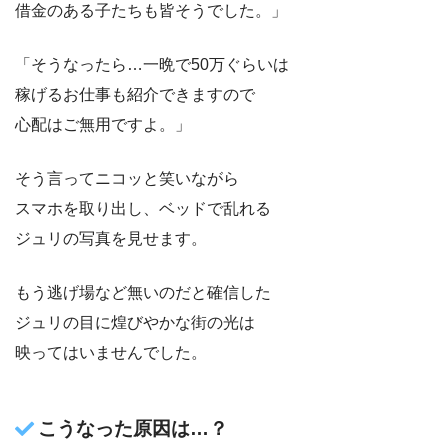
借金のある子たちも皆そうでした。」
「そうなったら…一晩で50万ぐらいは
稼げるお仕事も紹介できますので
心配はご無用ですよ。」
そう言ってニコッと笑いながら
スマホを取り出し、ベッドで乱れる
ジュリの写真を見せます。
もう逃げ場など無いのだと確信した
ジュリの目に煌びやかな街の光は
映ってはいませんでした。
こうなった原因は…？