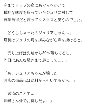
今までトップの座にあぐらをかいて
横柄な態度を取っていたジュリに対して
自業自得だと言ってクスクスと笑うのでした。
「どうしちゃったのジュリアちゃん…」
店長はジュリの肩を揉みながら声を掛けると、
「売り上げは先週から30％落ちてるし、
昨日はあんな騒ぎまで起こして…。」
「あ、ジュリアちゃんが壊した
お店の備品代は給料から引いてるから。」
「返済のことで…、
川幡さん外でお待ちだよ。」