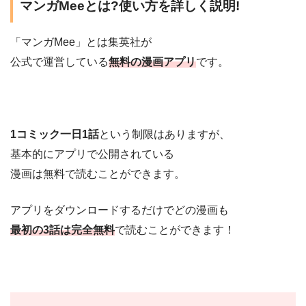
マンガMeeとは?使い方を詳しく説明!
「マンガMee」とは集英社が
公式で運営している
無料の漫画アプリ
です。
1コミック一日1話
という制限はありますが、
基本的にアプリで公開されている
漫画は無料で読むことができます。
アプリをダウンロードするだけでどの漫画も
最初の3話は完全無料
で読むことができます！