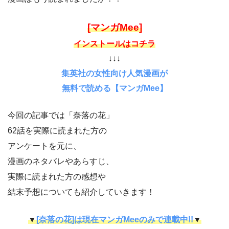
[マンガMee]
インストールはコチラ
↓↓↓
集英社の女性向け人気漫画が
無料で読める【マンガMee】
今回の記事では「奈落の花」
62話を実際に読まれた方の
アンケートを元に、
漫画のネタバレやあらすじ、
実際に読まれた方の感想や
結末予想についても紹介していきます！
▼
[奈落の花]は現在マンガMeeのみで連載中!!
▼