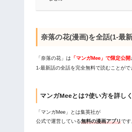
奈落の花(漫画)を全話(1-最
「奈落の花」は
「マンガMee」で限定公開
1-最新話の全話を完全無料で読むことがで
マンガMeeとは?使い方を詳しく
「マンガMee」とは集英社が
公式で運営している
無料の漫画アプリ
です