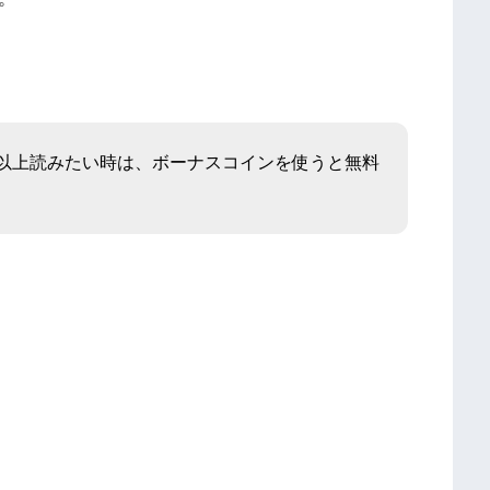
以上読みたい時は、ボーナスコインを使うと無料