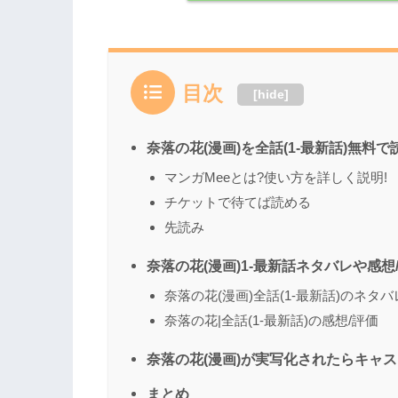
目次
[
hide
]
奈落の花(漫画)を全話(1-最新話)無料
マンガMeeとは?使い方を詳しく説明!
チケットで待てば読める
先読み
奈落の花(漫画)1-最新話ネタバレや感想
奈落の花(漫画)全話(1-最新話)のネタ
奈落の花|全話(1-最新話)の感想/評価
奈落の花(漫画)が実写化されたらキャ
まとめ