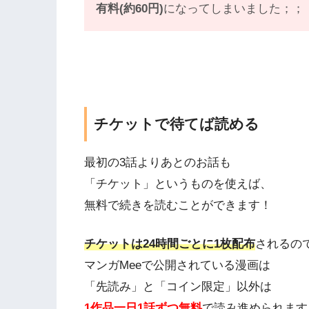
有料(約60円)
になってしまいました；；
チケットで待てば読める
最初の3話よりあとのお話も
「チケット」というものを使えば、
無料で続きを読むことができます！
チケットは24時間ごとに1枚配布
されるの
マンガMeeで公開されている漫画は
「先読み」と「コイン限定」以外は
1作品一日1話ずつ無料
で読み進められます