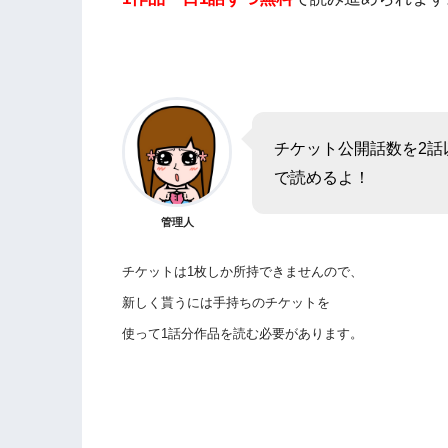
チケット公開話数を2話
で読めるよ！
管理人
チケットは1枚しか所持できませんので、
新しく貰うには手持ちのチケットを
使って1話分作品を
読む
必要があります。