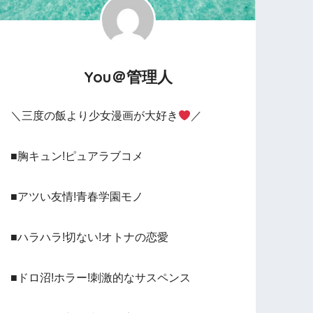
You＠管理人
＼三度の飯より少女漫画が大好き
／
■胸キュン!ピュアラブコメ
■アツい友情!青春学園モノ
■ハラハラ!切ない!オトナの恋愛
■ドロ沼!ホラー!刺激的なサスペンス