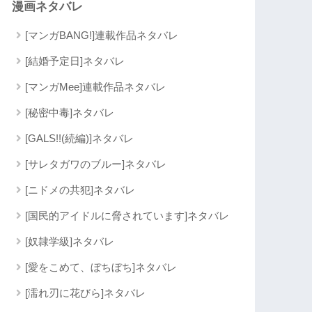
漫画ネタバレ
[マンガBANG!]連載作品ネタバレ
[結婚予定日]ネタバレ
[マンガMee]連載作品ネタバレ
[秘密中毒]ネタバレ
[GALS!!(続編)]ネタバレ
[サレタガワのブルー]ネタバレ
[ニドメの共犯]ネタバレ
[国民的アイドルに脅されています]ネタバレ
[奴隷学級]ネタバレ
[愛をこめて、ぼちぼち]ネタバレ
[濡れ刃に花びら]ネタバレ