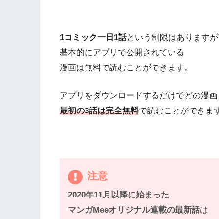
1コミック一日1話
という制限はありますが
基本的にアプリで公開されている
漫画は無料で読むことができます。
アプリをダウンロードするだけでどの漫画
最初の3話は完全無料
で読むことができま
注意
2020年11月以降に始まった
マンガMeeオリジナル連載の最新話
は