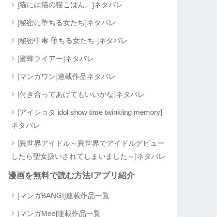
[猫には猫の猫ごはん。]ネタバレ
[秘密に堕ちる女たち]ネタバレ
[秘密中毒-堕ちる女たち-]ネタバレ
[蜜蜂ライアー]ネタバレ
[マンガワン]連載作品ネタバレ
[付き合ってあげてもいいかな]ネタバレ
[アイショタ idol show time twinkling memory]
ネタバレ
[異世界アイドル～異世界でアイドルデビュー
したら聖女扱いされてしまいました～]ネタバレ
漫画を無料で読む方法!アプリ紹介
[マンガBANG!]連載作品一覧
[マンガMee]連載作品一覧