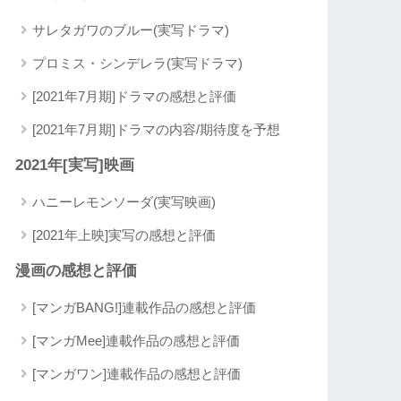
サレタガワのブルー(実写ドラマ)
プロミス・シンデレラ(実写ドラマ)
[2021年7月期]ドラマの感想と評価
[2021年7月期]ドラマの内容/期待度を予想
2021年[実写]映画
ハニーレモンソーダ(実写映画)
[2021年上映]実写の感想と評価
漫画の感想と評価
[マンガBANG!]連載作品の感想と評価
[マンガMee]連載作品の感想と評価
[マンガワン]連載作品の感想と評価