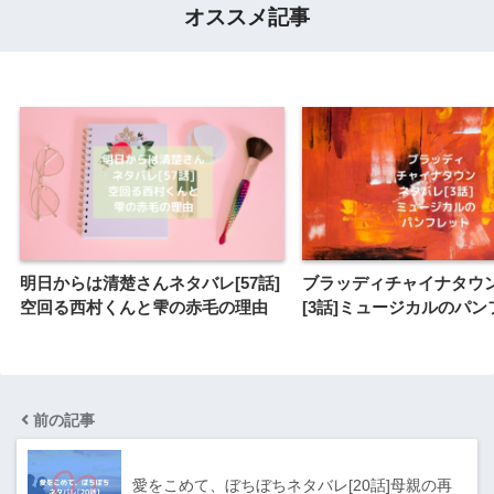
オススメ記事
明日からは清楚さんネタバレ[57話]
ブラッディチャイナタウ
空回る西村くんと雫の赤毛の理由
[3話]ミュージカルのパ
前の記事
愛をこめて、ぼちぼちネタバレ[20話]母親の再