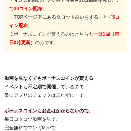
・
マンガMeeのアプリ内で再生される動画を見る
こと
で
30コイン配布
。
・
TOPページ下にあるタロット占いをする
ことで
5コ
イン配布
。
※ボーナスコインが貰えるのはどちらも
一日1回（毎
日0時更新）
のみです。
動画を見なくてもボーナスコインが貰える
イベントも不定期で開催
しているので、
常にアプリのチェックは忘れずに！！
ボーナスコインもお金はかからないので
、
毎日コツコツ動画を見て、
完全無料でマンガMeeで