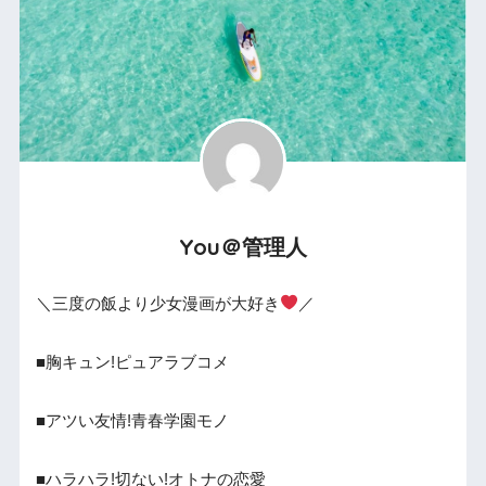
You＠管理人
＼三度の飯より少女漫画が大好き
／
■胸キュン!ピュアラブコメ
■アツい友情!青春学園モノ
■ハラハラ!切ない!オトナの恋愛