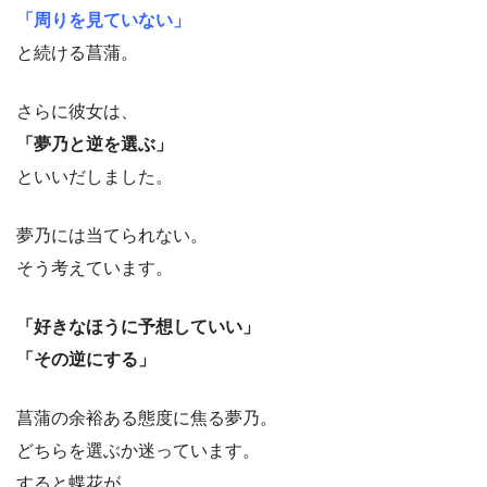
「周りを見ていない」
と続ける菖蒲。
さらに彼女は、
「夢乃と逆を選ぶ」
といいだしました。
夢乃には当てられない。
そう考えています。
「好きなほうに予想していい」
「その逆にする」
菖蒲の余裕ある態度に焦る夢乃。
どちらを選ぶか迷っています。
すると蝶花が、