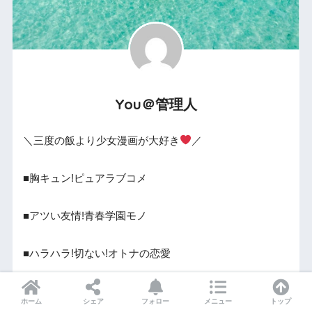
You＠管理人
＼三度の飯より少女漫画が大好き
／
■胸キュン!ピュアラブコメ
■アツい友情!青春学園モノ
■ハラハラ!切ない!オトナの恋愛
■ドロ沼!ホラー!刺激的なサスペンス
ホーム
シェア
フォロー
メニュー
トップ