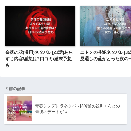
奈落の花(漫画)ネタバレ[21話]あら
ニドメの共犯ネタバレ[35
すじ内容/感想は?口コミ/結末予想
見通しの薫がとった次の
も
前の記事
青春シンデレラネタバレ[39話]長谷川くんとの
最後のデートがス…