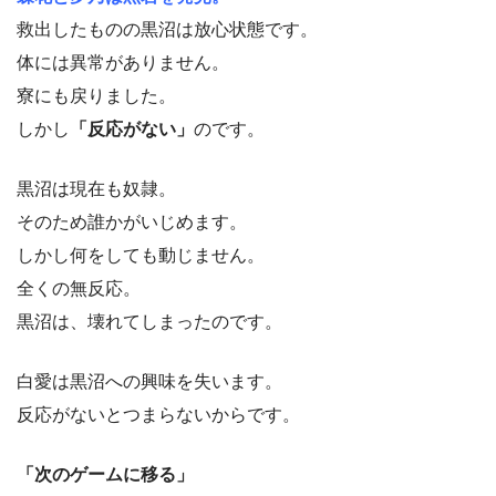
救出したものの黒沼は放心状態です。
体には異常がありません。
寮にも戻りました。
しかし
「反応がない」
のです。
黒沼は現在も奴隷。
そのため誰かがいじめます。
しかし何をしても動じません。
全くの無反応。
黒沼は、壊れてしまったのです。
白愛は黒沼への興味を失います。
反応がないとつまらないからです。
「次のゲームに移る」