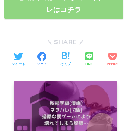
レはコチラ
SHARE
LINE
ツイート
シェア
はてブ
Pocket