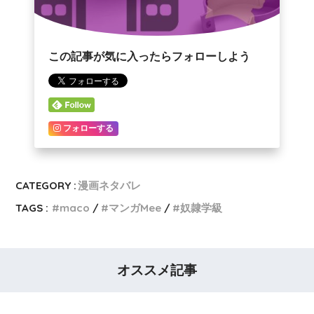
この記事が気に入ったらフォローしよう
フォローする
CATEGORY :
漫画ネタバレ
TAGS :
maco
マンガMee
奴隷学級
オススメ記事