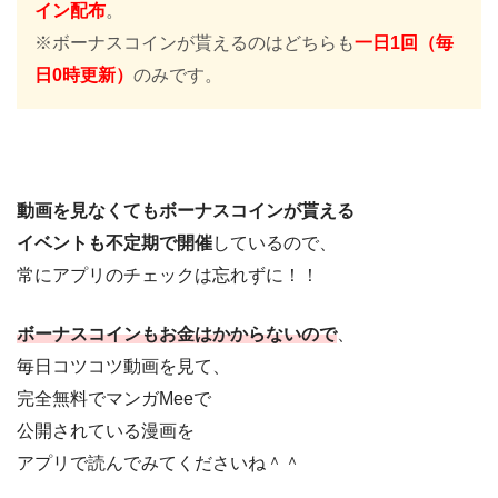
イン配布
。
※ボーナスコインが貰えるのはどちらも
一日1回（毎
日0時更新）
のみです。
動画を見なくてもボーナスコインが貰える
イベントも不定期で開催
しているので、
常にアプリのチェックは忘れずに！！
ボーナスコインもお金はかからないので
、
毎日コツコツ動画を見て、
完全無料でマンガMeeで
公開されている漫画を
アプリで読んでみてくださいね＾＾