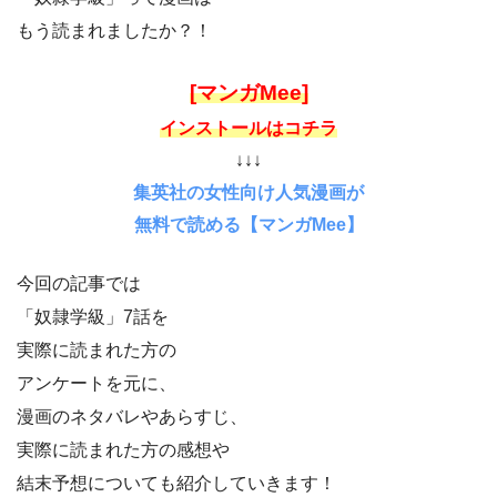
もう読まれましたか？！
[マンガMee]
インストールはコチラ
↓↓↓
集英社の女性向け人気漫画が
無料で読める【マンガMee】
今回の記事では
「奴隷学級」7話を
実際に読まれた方の
アンケートを元に、
漫画のネタバレやあらすじ、
実際に読まれた方の感想や
結末予想についても紹介していきます！