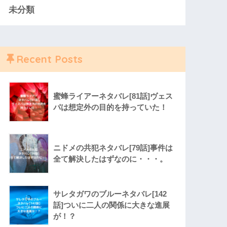
未分類
Recent Posts
蜜蜂ライアーネタバレ[81話]ヴェス
パは想定外の目的を持っていた！
ニドメの共犯ネタバレ[79話]事件は
全て解決したはずなのに・・・。
サレタガワのブルーネタバレ[142
話]ついに二人の関係に大きな進展
が！？