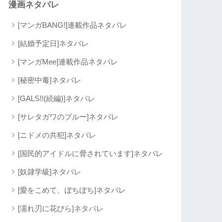
漫画ネタバレ
[マンガBANG!]連載作品ネタバレ
[結婚予定日]ネタバレ
[マンガMee]連載作品ネタバレ
[秘密中毒]ネタバレ
[GALS!!(続編)]ネタバレ
[サレタガワのブルー]ネタバレ
[ニドメの共犯]ネタバレ
[国民的アイドルに脅されています]ネタバレ
[奴隷学級]ネタバレ
[愛をこめて、ぼちぼち]ネタバレ
[濡れ刃に花びら]ネタバレ