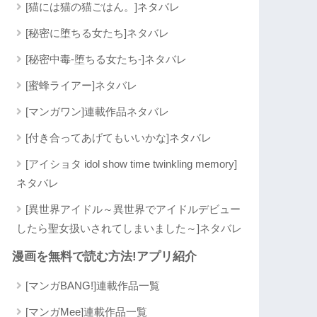
[猫には猫の猫ごはん。]ネタバレ
[秘密に堕ちる女たち]ネタバレ
[秘密中毒-堕ちる女たち-]ネタバレ
[蜜蜂ライアー]ネタバレ
[マンガワン]連載作品ネタバレ
[付き合ってあげてもいいかな]ネタバレ
[アイショタ idol show time twinkling memory]
ネタバレ
[異世界アイドル～異世界でアイドルデビュー
したら聖女扱いされてしまいました～]ネタバレ
漫画を無料で読む方法!アプリ紹介
[マンガBANG!]連載作品一覧
[マンガMee]連載作品一覧