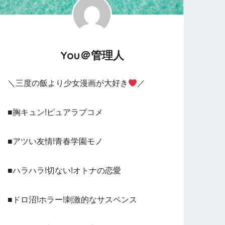
You＠管理人
＼三度の飯より少女漫画が大好き
／
■胸キュン!ピュアラブコメ
■アツい友情!青春学園モノ
■ハラハラ!切ない!オトナの恋愛
■ドロ沼!ホラー!刺激的なサスペンス