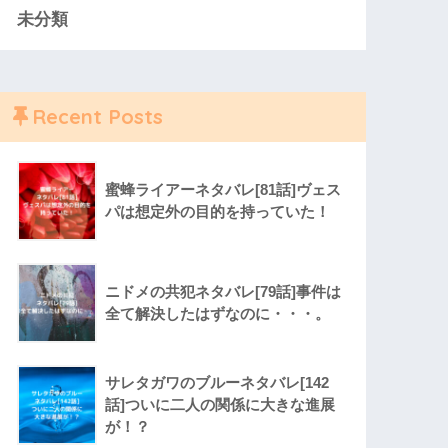
未分類
Recent Posts
蜜蜂ライアーネタバレ[81話]ヴェス
パは想定外の目的を持っていた！
ニドメの共犯ネタバレ[79話]事件は
全て解決したはずなのに・・・。
サレタガワのブルーネタバレ[142
話]ついに二人の関係に大きな進展
が！？