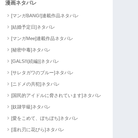
漫画ネタバレ
[マンガBANG!]連載作品ネタバレ
[結婚予定日]ネタバレ
[マンガMee]連載作品ネタバレ
[秘密中毒]ネタバレ
[GALS!!(続編)]ネタバレ
[サレタガワのブルー]ネタバレ
[ニドメの共犯]ネタバレ
[国民的アイドルに脅されています]ネタバレ
[奴隷学級]ネタバレ
[愛をこめて、ぼちぼち]ネタバレ
[濡れ刃に花びら]ネタバレ