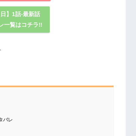
日】1話-最新話
レ一覧はコチラ!!
、
ネタバレ