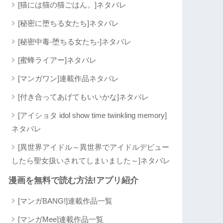
[猫には猫の猫ごはん。]ネタバレ
[秘密に堕ちる女たち]ネタバレ
[秘密中毒-堕ちる女たち-]ネタバレ
[蜜蜂ライアー]ネタバレ
[マンガワン]連載作品ネタバレ
[付き合ってあげてもいいかな]ネタバレ
[アイショタ idol show time twinkling memory]
ネタバレ
[異世界アイドル～異世界でアイドルデビュー
したら聖女扱いされてしまいました～]ネタバレ
漫画を無料で読む方法!アプリ紹介
[マンガBANG!]連載作品一覧
[マンガMee]連載作品一覧