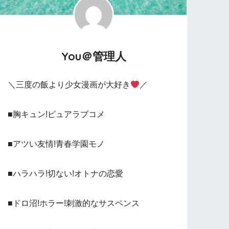
You＠管理人
＼三度の飯より少女漫画が大好き
／
■胸キュン!ピュアラブコメ
■アツい友情!青春学園モノ
■ハラハラ!切ない!オトナの恋愛
■ドロ沼!ホラー!刺激的なサスペンス