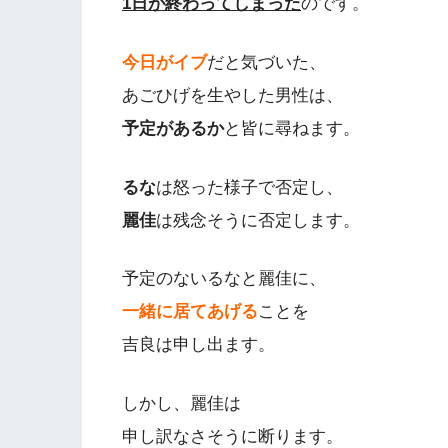
1日が終わってしまった
のです。
今日がイブ
だと気づいた、
あごひげを生やした男性は、
予定があるか
と皆に尋ねます。
るな
は怒った様子で否定し、
麗佳
は残念そうに否定します。
予定のないるなと麗佳に、
一緒に居てあげる
ことを
吉良は申し出ます。
しかし、麗佳は
申し訳なさそうに断ります。