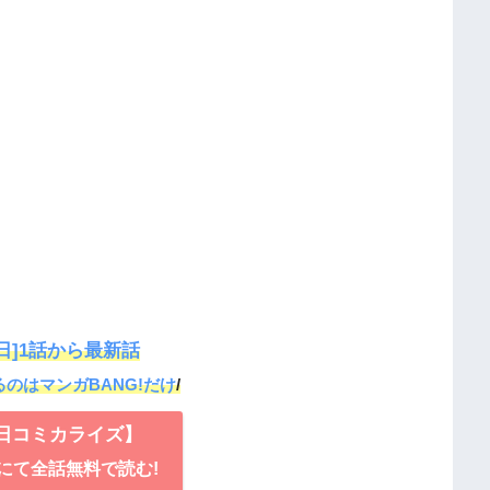
日]1話から最新話
のはマンガBANG!だけ
/
日コミカライズ】
!にて全話無料で読む!