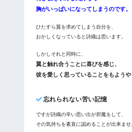
胸がいっぱいになってしまうのです。
ひたすら翼を求めてしまう自分を、
おかしくなっていると詩織は思います。
しかしそれと同時に、
翼と触れ合うことに喜びを感じ、
彼を愛しく思っていることをもようや
忘れられない苦い記憶
ですが詩織の辛い思い出が邪魔をして、
その気持ちを素直に認めることが出来ませ