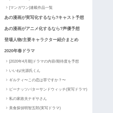
[マンガワン]連載作品一覧
あの漫画が実写化するなら?キャスト予想
あの漫画がアニメ化するなら?声優予想
登場人物/主要キャラクター紹介まとめ
2020年春ドラマ
[2020年4月期]ドラマの内容/期待度を予想
いいね!光源氏くん
ギルティ〜この恋は罪ですか？〜
ピーナッツバターサンドウィッチ(実写ドラマ)
私の家政夫ナギサさん
美食探偵明智五郎(実写ドラマ)