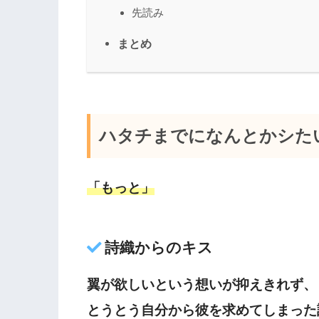
先読み
まとめ
ハタチまでになんとかシたい
「もっと」
詩織からのキス
翼が欲しいという想いが抑えきれず、
とうとう自分から彼を求めてしまった