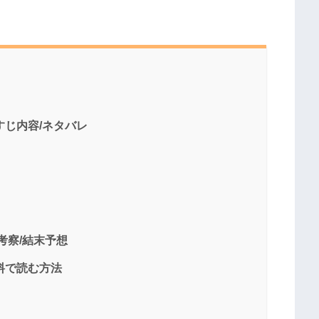
すじ内容/ネタバレ
考察/結末予想
料で読む方法