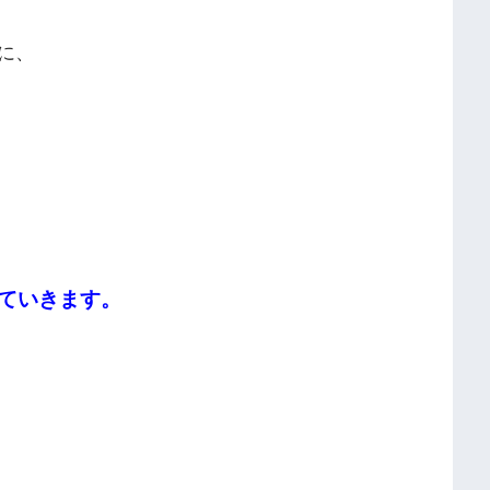
に、
ていきます。