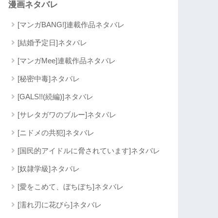
漫画ネタバレ
[マンガBANG!]連載作品ネタバレ
[結婚予定日]ネタバレ
[マンガMee]連載作品ネタバレ
[秘密中毒]ネタバレ
[GALS!!(続編)]ネタバレ
[サレタガワのブルー]ネタバレ
[ニドメの共犯]ネタバレ
[国民的アイドルに脅されています]ネタバレ
[奴隷学級]ネタバレ
[愛をこめて、ぼちぼち]ネタバレ
[濡れ刃に花びら]ネタバレ