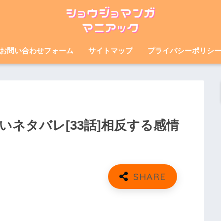
お問い合わせフォーム
サイトマップ
プライバシーポリシ
ネタバレ[33話]相反する感情