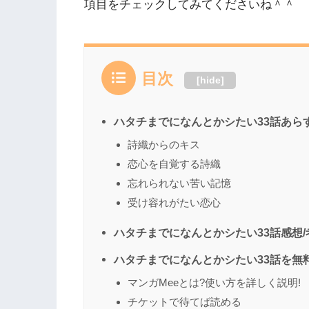
項目をチェックしてみてくださいね＾＾
目次
[
hide
]
ハタチまでになんとかシたい33話あら
詩織からのキス
恋心を自覚する詩織
忘れられない苦い記憶
受け容れがたい恋心
ハタチまでになんとかシたい33話感想/
ハタチまでになんとかシたい33話を無
マンガMeeとは?使い方を詳しく説明!
チケットで待てば読める