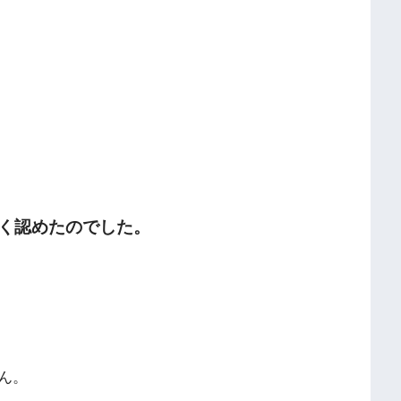
く認めたのでした。
ん。