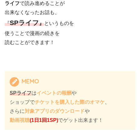
ライフ
で読み進めることが
出来なくなったお話も、
SPライフ
『
』
というものを
使うことで漫画の続きを
読むことができます！
MEMO
SPライフ
は
イベントの報酬
や
ショップで
チケットを購入した際のオマケ
、
さらに
対象アプリのダウンロード
や
動画視聴
(1日1回1SP)
でゲット出来ます！