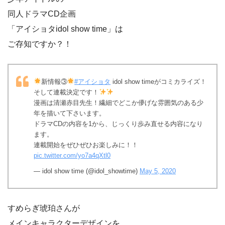
同人ドラマCD企画
「アイショタidol show time」は
ご存知ですか？！
新情報③
#アイショタ
idol show timeがコミカライズ！
そして連載決定です！
漫画は清瀬赤目先生！繊細でどこか儚げな雰囲気のある少
年を描いて下さいます。
ドラマCDの内容を1から、じっくり歩み直せる内容になり
ます。
連載開始をぜひぜひお楽しみに！！
pic.twitter.com/yo7a4qXtl0
— idol show time (@idol_showtime)
May 5, 2020
すめらぎ琥珀さんが
メインキャラクターデザインを