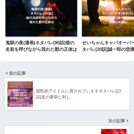
鬼獄の夜(漫画)ネタバレ[95話]柴の
せいちゃんキャパオーバー
名前を呼びながら現れた獣の正体は
タバレ[20話]誠一郎の悲
前の記事
国民的アイドルに脅されていますネタバレ[22
話]皇の暴挙に対し…
次の記事