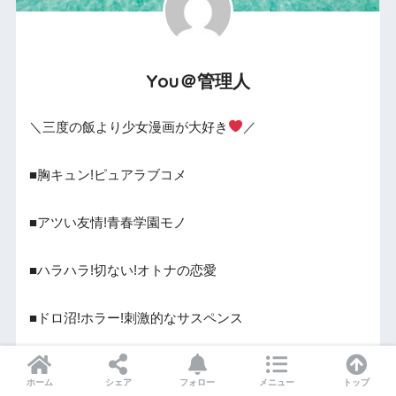
You＠管理人
＼三度の飯より少女漫画が大好き
／
■胸キュン!ピュアラブコメ
■アツい友情!青春学園モノ
■ハラハラ!切ない!オトナの恋愛
■ドロ沼!ホラー!刺激的なサスペンス
■ほっこり癒し!泣ける!家族モノ
ホーム
シェア
フォロー
メニュー
トップ