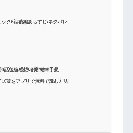
ック6話後編あらすじ/ネタバレ
6話後編感想/考察/結末予想
イズ版をアプリで無料で読む方法