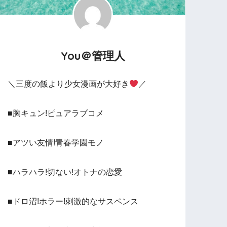
You＠管理人
＼三度の飯より少女漫画が大好き
／
■胸キュン!ピュアラブコメ
■アツい友情!青春学園モノ
■ハラハラ!切ない!オトナの恋愛
■ドロ沼!ホラー!刺激的なサスペンス