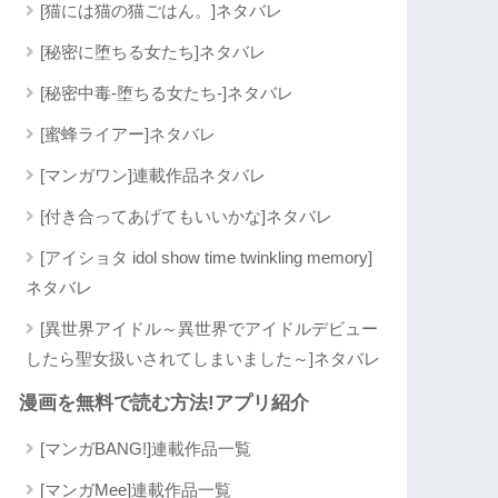
[猫には猫の猫ごはん。]ネタバレ
[秘密に堕ちる女たち]ネタバレ
[秘密中毒-堕ちる女たち-]ネタバレ
[蜜蜂ライアー]ネタバレ
[マンガワン]連載作品ネタバレ
[付き合ってあげてもいいかな]ネタバレ
[アイショタ idol show time twinkling memory]
ネタバレ
[異世界アイドル～異世界でアイドルデビュー
したら聖女扱いされてしまいました～]ネタバレ
漫画を無料で読む方法!アプリ紹介
[マンガBANG!]連載作品一覧
[マンガMee]連載作品一覧