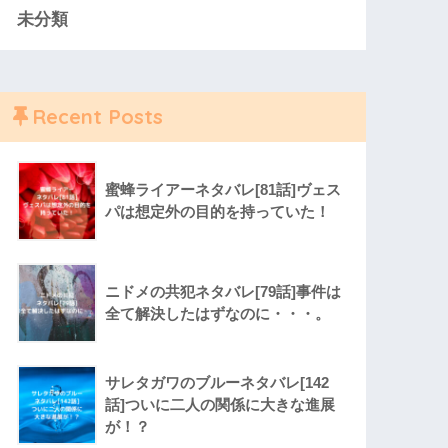
未分類
Recent Posts
蜜蜂ライアーネタバレ[81話]ヴェス
パは想定外の目的を持っていた！
ニドメの共犯ネタバレ[79話]事件は
全て解決したはずなのに・・・。
サレタガワのブルーネタバレ[142
話]ついに二人の関係に大きな進展
が！？