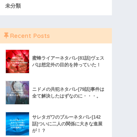
未分類
Recent Posts
蜜蜂ライアーネタバレ[81話]ヴェス
パは想定外の目的を持っていた！
ニドメの共犯ネタバレ[79話]事件は
全て解決したはずなのに・・・。
サレタガワのブルーネタバレ[142
話]ついに二人の関係に大きな進展
が！？