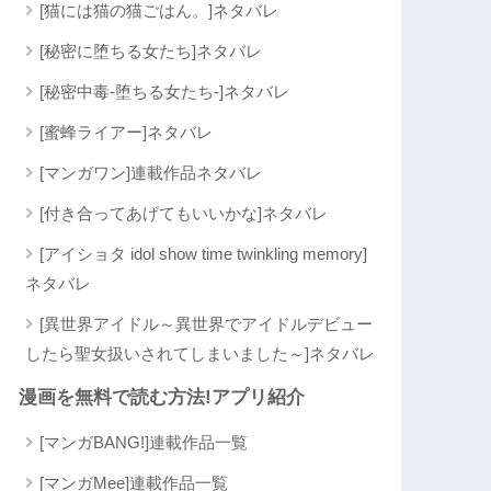
[猫には猫の猫ごはん。]ネタバレ
[秘密に堕ちる女たち]ネタバレ
[秘密中毒-堕ちる女たち-]ネタバレ
[蜜蜂ライアー]ネタバレ
[マンガワン]連載作品ネタバレ
[付き合ってあげてもいいかな]ネタバレ
[アイショタ idol show time twinkling memory]
ネタバレ
[異世界アイドル～異世界でアイドルデビュー
したら聖女扱いされてしまいました～]ネタバレ
漫画を無料で読む方法!アプリ紹介
[マンガBANG!]連載作品一覧
[マンガMee]連載作品一覧