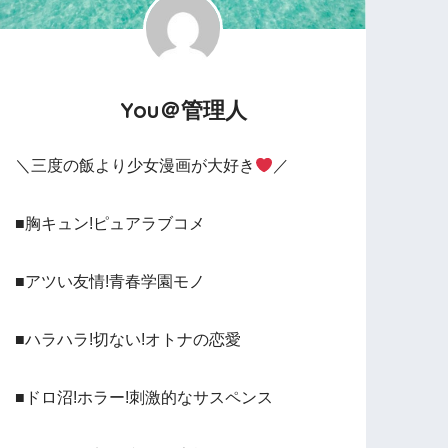
You＠管理人
＼三度の飯より少女漫画が大好き
／
■胸キュン!ピュアラブコメ
■アツい友情!青春学園モノ
■ハラハラ!切ない!オトナの恋愛
■ドロ沼!ホラー!刺激的なサスペンス