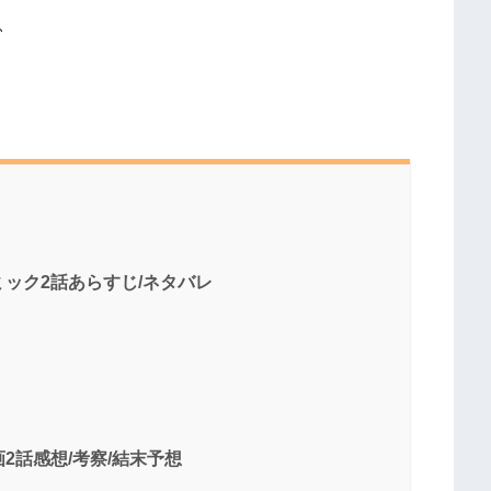
、
ック2話あらすじ/ネタバレ
2話感想/考察/結末予想