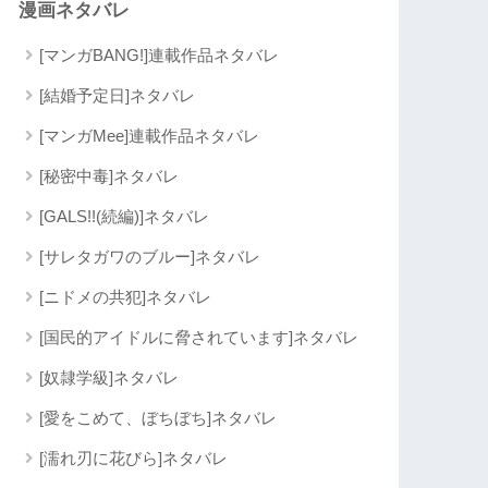
漫画ネタバレ
[マンガBANG!]連載作品ネタバレ
[結婚予定日]ネタバレ
[マンガMee]連載作品ネタバレ
[秘密中毒]ネタバレ
[GALS!!(続編)]ネタバレ
[サレタガワのブルー]ネタバレ
[ニドメの共犯]ネタバレ
[国民的アイドルに脅されています]ネタバレ
[奴隷学級]ネタバレ
[愛をこめて、ぼちぼち]ネタバレ
[濡れ刃に花びら]ネタバレ