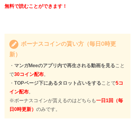
無料で読むことができます！
ボーナスコインの貰い方（毎日0時更
新）
・
マンガMeeのアプリ内で再生される動画を見る
こと
で
30コイン配布
。
・
TOPページ下にあるタロット占いをする
ことで
5コ
イン配布
。
※ボーナスコインが貰えるのはどちらも
一日1回（毎
日0時更新）
のみです。