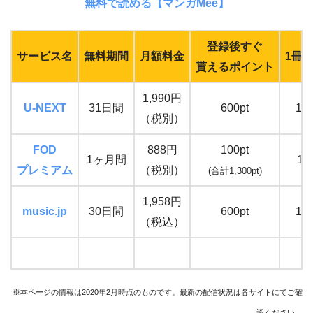
無料で読める【マンガMee】
登録後すぐ
サービス名
無料期間
月額料金
1冊
貰えるポイント
1,990円
U-NEXT
31日間
600pt
13
（税別）
FOD
888円
100pt
1ヶ月間
12
プレミアム
（税別）
(合計1,300pt)
1,958円
music.jp
30日間
600pt
13
（税込）
※本ページの情報は2020年2月時点のものです。最新の配信状況は各サイトにてご確
認ください。