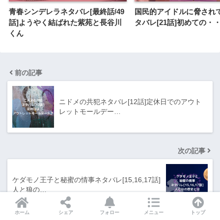
青春シンデレラネタバレ[最終話/49
国民的アイドルに脅され
話]ようやく結ばれた紫苑と長谷川
タバレ[21話]初めての・
くん
前の記事
ニドメの共犯ネタバレ[12話]定休日でのアウト
レットモールデー…
次の記事
ケダモノ王子と秘蜜の情事ネタバレ[15,16,17話]
人と狼の…
ホーム
シェア
フォロー
メニュー
トップ