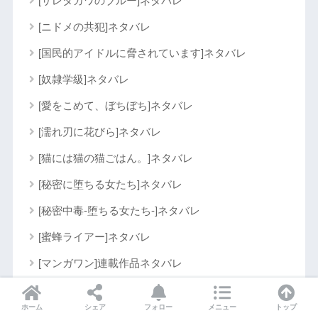
[サレタガワのブルー]ネタバレ
[ニドメの共犯]ネタバレ
[国民的アイドルに脅されています]ネタバレ
[奴隷学級]ネタバレ
[愛をこめて、ぼちぼち]ネタバレ
[濡れ刃に花びら]ネタバレ
[猫には猫の猫ごはん。]ネタバレ
[秘密に堕ちる女たち]ネタバレ
[秘密中毒-堕ちる女たち-]ネタバレ
[蜜蜂ライアー]ネタバレ
[マンガワン]連載作品ネタバレ
[付き合ってあげてもいいかな]ネタバレ
ホーム
シェア
フォロー
メニュー
トップ
[アイショタ idol show time twinkling memory]ネタバレ