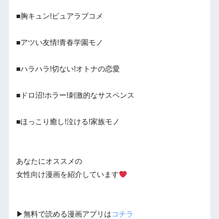
■胸キュン!ピュアラブコメ
■アツい友情!青春学園モノ
■ハラハラ!切ない!オトナの恋愛
■ドロ沼!ホラー!刺激的なサスペンス
■ほっこり癒し!泣ける!家族モノ
あなたにオススメの
女性向け漫画を紹介しています
▶︎無料で読める漫画アプリは
コチラ