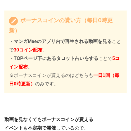
ボーナスコインの貰い方（毎日0時更
新）
・
マンガMeeのアプリ内で再生される動画を見る
こと
で
30コイン配布
。
・
TOPページ下にあるタロット占いをする
ことで
5コ
イン配布
。
※ボーナスコインが貰えるのはどちらも
一日1回（毎
日0時更新）
のみです。
動画を見なくてもボーナスコインが貰える
イベントも不定期で開催
しているので、