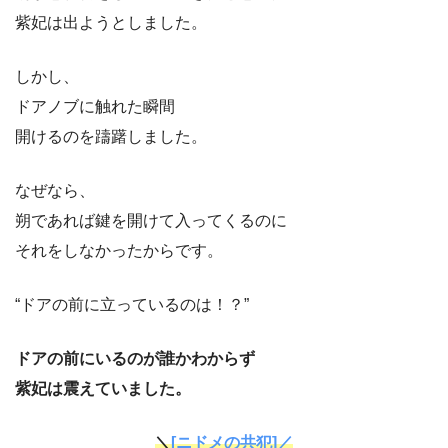
紫妃は出ようとしました。
しかし、
ドアノブに触れた瞬間
開けるのを躊躇しました。
なぜなら、
朔であれば鍵を開けて入ってくるのに
それをしなかったからです。
“ドアの前に立っているのは！？”
ドアの前にいるのが誰かわからず
紫妃は震えていました。
＼
[ニドメの共犯]／