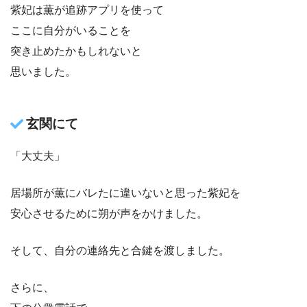
紫妃は薫が追跡アプリを使って
ここに自分がいることを
突き止めたかもしれないと
思いました。
玄関にて
「大丈夫」
居場所が薫にバレたに違いないと思った紫妃を
安心させるために朔が声をかけました。
そして、自分の連絡先と合鍵を渡しました。
さらに、