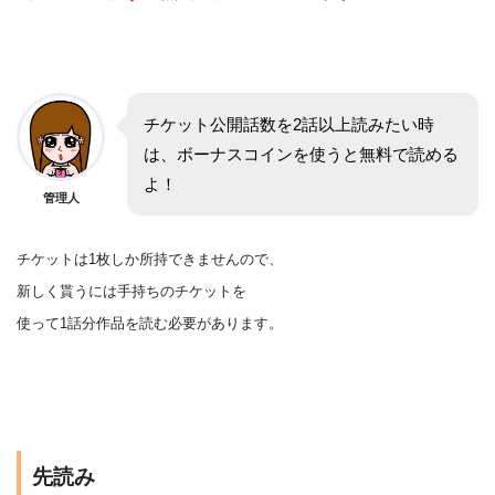
チケット公開話数を2話以上読みたい時
は、ボーナスコインを使うと無料で読める
よ！
管理人
チケットは1枚しか所持できませんので、
新しく貰うには手持ちのチケットを
使って1話分作品を
読む
必要があります。
先読み