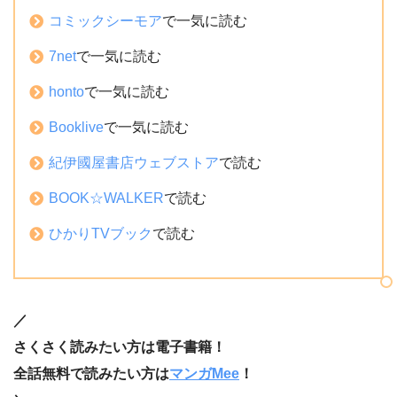
コミックシーモア
で一気に読む
7net
で一気に読む
honto
で一気に読む
Booklive
で一気に読む
紀伊國屋書店ウェブストア
で読む
BOOK☆WALKER
で読む
ひかりTVブック
で読む
／
さくさく読みたい方は電子書籍！
全話無料で読みたい方は
マンガMee
！