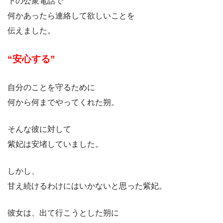
下の公衆電話で
何かあったら連絡して欲しいことを
伝えました。
“安心する”
自分のことを守るために
何から何までやってくれた朔。
そんな彼に対して
紫妃は安堵していました。
しかし、
甘え続けるわけにはいかないと思った紫妃。
彼女は、出て行こうとした朔に