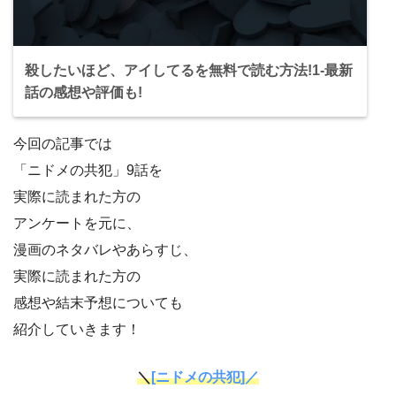
殺したいほど、アイしてるを無料で読む方法!1-最新
話の感想や評価も!
今回の記事では
「ニドメの共犯」9話を
実際に読まれた方の
アンケートを元に、
漫画のネタバレやあらすじ、
実際に読まれた方の
感想や結末予想についても
紹介していきます！
＼
[ニドメの共犯]／