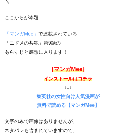
＼
ここからが本題！
「マンガMee」
で連載されている
「ニドメの共犯」第9話の
あらすじと感想に入ります！
[マンガMee]
インストールはコチラ
↓↓↓
集英社の女性向け人気漫画が
無料で読める【マンガMee】
文字のみで画像はありませんが、
ネタバレも含まれていますので、