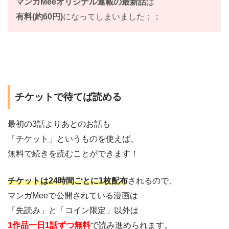
マンガMeeオリジナル連載の最新話
は
有料(約60円)
になってしまいました；；
チケットで待てば読める
最初の3話よりあとのお話も
「チケット」というものを使えば、
無料で続きを読むことができます！
チケットは24時間ごとに1枚配布
されるので、
マンガMeeで公開されている漫画は
「先読み」と「コイン限定」以外は
1作品一日1話ずつ無料
で読み進められます。