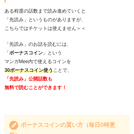
ある程度の話数まで読み進めていくと
「先読み」というものがありますが、
こちらではチケットは使えません＞＜
「先読み」のお話を読むには、
「
ボーナスコイン
」という
マンガMee内で使えるコインを
30ボーナスコイン使う
ことで、
「先読み」公開話数も
無料で読むことができます！
ボーナスコインの貰い方（毎日0時更