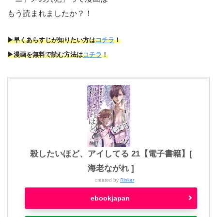
もう読まれましたか？！
▶︎早くあらすじが知りたい方は
コチラ
！
▶︎漫画を無料で読む方法は
コチラ
！
殺したいほど、アイしてる 21【電子書籍】[
海老ながれ ]
created by
Rinker
ebookjapan