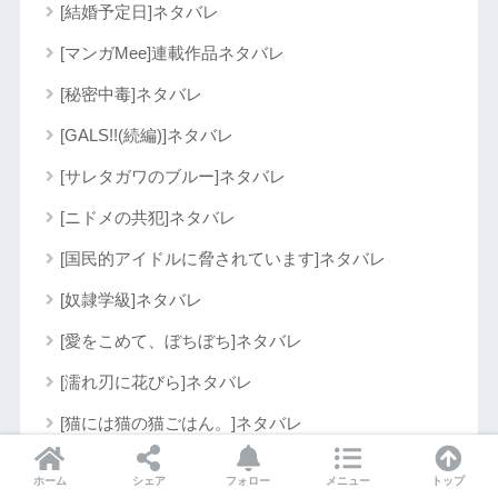
[結婚予定日]ネタバレ
[マンガMee]連載作品ネタバレ
[秘密中毒]ネタバレ
[GALS!!(続編)]ネタバレ
[サレタガワのブルー]ネタバレ
[ニドメの共犯]ネタバレ
[国民的アイドルに脅されています]ネタバレ
[奴隷学級]ネタバレ
[愛をこめて、ぼちぼち]ネタバレ
[濡れ刃に花びら]ネタバレ
[猫には猫の猫ごはん。]ネタバレ
[秘密に堕ちる女たち]ネタバレ
ホーム
シェア
フォロー
メニュー
トップ