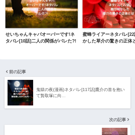
せいちゃんキャパオーバーです!ネ
蜜蜂ライアーネタバレ[22
タバレ[10話]二人の関係がバレた?!
かした草介の驚きの正体
前の記事
鬼獄の夜(漫画)ネタバレ[117話]鷹介の首を抱い
て贄取塚に向…
次の記事