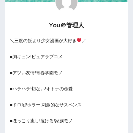
You＠管理人
＼三度の飯より少女漫画が大好き
／
■胸キュン!ピュアラブコメ
■アツい友情!青春学園モノ
■ハラハラ!切ない!オトナの恋愛
■ドロ沼!ホラー!刺激的なサスペンス
■ほっこり癒し!泣ける!家族モノ