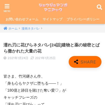
お問い合わせフォーム
サイトマップ
プライバシーポリシー
ホーム
漫画ネタバレ
濡れ刃に花びらネタバレ[24話]建物と薬の秘密とば
ら撒かれた大量の花
2021年1月24日
2021年1月25日
皆さま、竹河継さん作、
「身も心もヤクザに堕ちる——！」
「180億と跡目を賭けた奪い愛♡」が
キャッチフレーズの
「濡れ刃に花びら」って