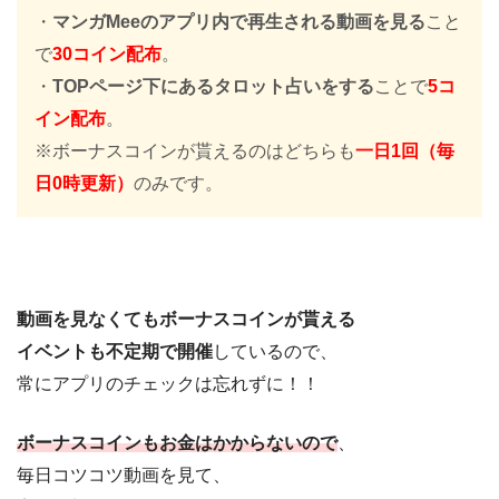
・
マンガMeeのアプリ内で再生される動画を見る
こと
で
30コイン配布
。
・
TOPページ下にあるタロット占いをする
ことで
5コ
イン配布
。
※ボーナスコインが貰えるのはどちらも
一日1回（毎
日0時更新）
のみです。
動画を見なくてもボーナスコインが貰える
イベントも不定期で開催
しているので、
常にアプリのチェックは忘れずに！！
ボーナスコインもお金はかからないので
、
毎日コツコツ動画を見て、