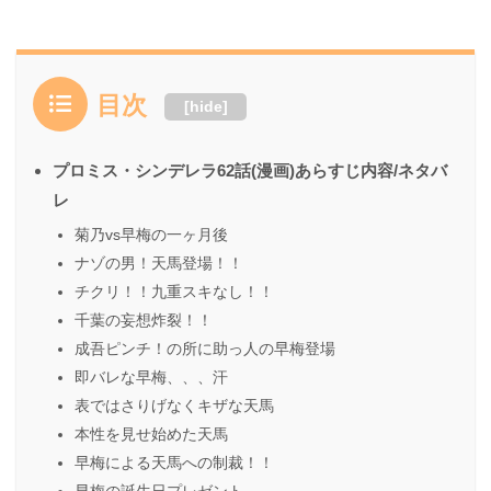
目次
[
hide
]
プロミス・シンデレラ62話(漫画)あらすじ内容/ネタバ
レ
菊乃vs早梅の一ヶ月後
ナゾの男！天馬登場！！
チクリ！！九重スキなし！！
千葉の妄想炸裂！！
成吾ピンチ！の所に助っ人の早梅登場
即バレな早梅、、、汗
表ではさりげなくキザな天馬
本性を見せ始めた天馬
早梅による天馬への制裁！！