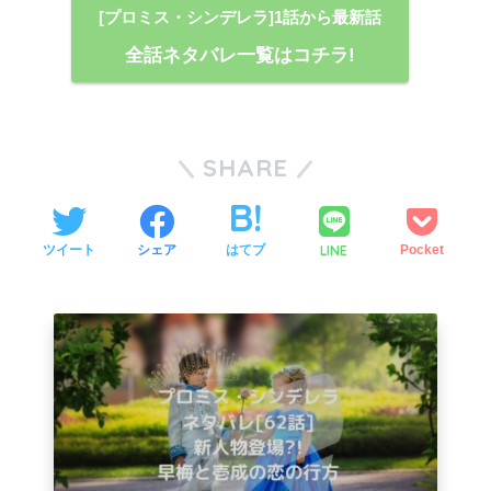
[プロミス・シンデレラ]1話から最新話
全話ネタバレ一覧はコチラ!
SHARE
LINE
ツイート
シェア
はてブ
Pocket