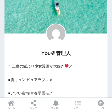
You＠管理人
＼三度の飯より少女漫画が大好き
／
■胸キュン!ピュアラブコメ
■アツい友情!青春学園モノ
■ハラハラ!切ない!オトナの恋愛
ホーム
シェア
フォロー
メニュー
トップ