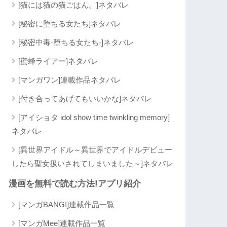
[猫には猫の猫ごはん。]ネタバレ
[秘密に堕ちる女たち]ネタバレ
[秘密中毒-堕ちる女たち-]ネタバレ
[蜜蜂ライアー]ネタバレ
[マンガワン]連載作品ネタバレ
[付き合ってあげてもいいかな]ネタバレ
[アイショタ idol show time twinkling memory]
ネタバレ
[異世界アイドル～異世界でアイドルデビュー
したら聖女扱いされてしまいました～]ネタバレ
漫画を無料で読む方法!アプリ紹介
[マンガBANG!]連載作品一覧
[マンガMee]連載作品一覧