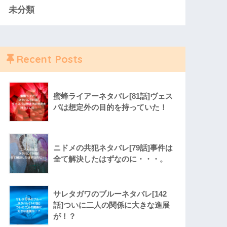
未分類
Recent Posts
蜜蜂ライアーネタバレ[81話]ヴェス
パは想定外の目的を持っていた！
ニドメの共犯ネタバレ[79話]事件は
全て解決したはずなのに・・・。
サレタガワのブルーネタバレ[142
話]ついに二人の関係に大きな進展
が！？