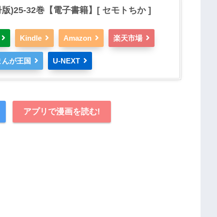
)25-32巻【電子書籍】[ セモトちか ]
Kindle
Amazon
楽天市場
まんが王国
U-NEXT
アプリで漫画を読む!