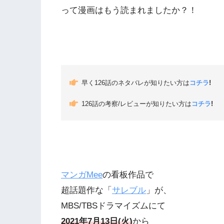
って漫画はもう読まれましたか？！
早く126話のネタバレが知りたい方は
コチラ
!
126話の考察/レビューが知りたい方は
コチラ
!
マンガMee
の看板作品で
超話題作な「
サレブル
」が、
MBS/TBSドラマイズムにて
2021年7月13日(火)
から