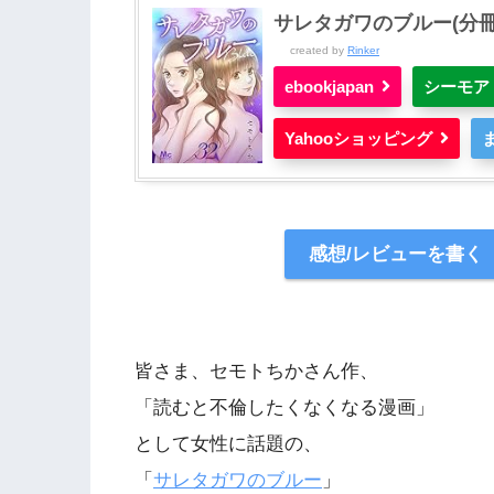
サレタガワのブルー(分冊版
created by
Rinker
ebookjapan
シーモア
Yahooショッピング
感想/レビューを書く
皆さま、セモトちかさん作、
「読むと不倫したくなくなる漫画」
として女性に話題の、
「
サレタガワのブルー
」