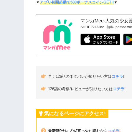
▼
アプリ初回起動で500ボーナスコインGET!!
▼
マンガMee-人気の少
SHUEISHA Inc.
無料
posted wi
早く126話のネタバレが知りたい方は
コチラ
!
126話の考察/レビューが知りたい方は
コチラ
!
気になるページにアクセス!
最新話[サレブル]真っ先に読む
なら
コチラ
!