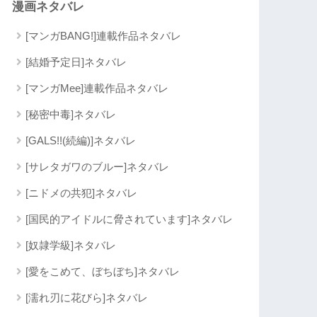
漫画ネタバレ
[マンガBANG!]連載作品ネタバレ
[結婚予定日]ネタバレ
[マンガMee]連載作品ネタバレ
[秘密中毒]ネタバレ
[GALS!!(続編)]ネタバレ
[サレタガワのブルー]ネタバレ
[ニドメの共犯]ネタバレ
[国民的アイドルに脅されています]ネタバレ
[奴隷学級]ネタバレ
[愛をこめて、ぼちぼち]ネタバレ
[濡れ刃に花びら]ネタバレ