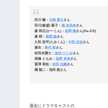
田川 暢：
犬飼 貴丈
さん
田川(飯盛) 藍子：
堀 未央奈
さん
森 和正(かーくん)：
岩岡 徹
さん(Da-iCE)
森 梢：
高梨 臨
さん
久民 浩平(たみくん)：
中田 圭祐
さん
麻衣：
希代 彩
さん
吹田弁護士：
加治 ひとみ
さん
高橋 ともみ：
染野 有来
さん
冨澤 茉拓：
吉田 志織
さん
橘 龍二：池田 航さん
過去にドラマキャストの