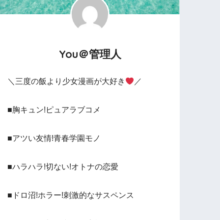
You＠管理人
＼三度の飯より少女漫画が大好き
／
■胸キュン!ピュアラブコメ
■アツい友情!青春学園モノ
■ハラハラ!切ない!オトナの恋愛
■ドロ沼!ホラー!刺激的なサスペンス