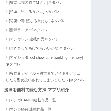
[猫には猫の猫ごはん。]ネタバレ
[秘密に堕ちる女たち]ネタバレ
[秘密中毒-堕ちる女たち-]ネタバレ
[蜜蜂ライアー]ネタバレ
[マンガワン]連載作品ネタバレ
[付き合ってあげてもいいかな]ネタバレ
[アイショタ idol show time twinkling memory]
ネタバレ
[異世界アイドル～異世界でアイドルデビュー
したら聖女扱いされてしまいました～]ネタバレ
漫画を無料で読む方法!アプリ紹介
[マンガBANG!]連載作品一覧
[マンガMee]連載作品一覧