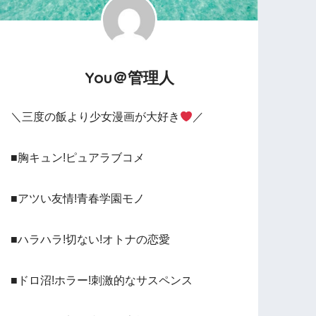
You＠管理人
＼三度の飯より少女漫画が大好き
／
■胸キュン!ピュアラブコメ
■アツい友情!青春学園モノ
■ハラハラ!切ない!オトナの恋愛
■ドロ沼!ホラー!刺激的なサスペンス