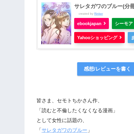
サレタガワのブルー(分冊版
created by
Rinker
ebookjapan
シーモア
Yahooショッピング
感想/レビューを書く
皆さま、セモトちかさん作、
「読むと不倫したくなくなる漫画」
として女性に話題の、
「
サレタガワのブルー
」