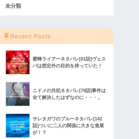
未分類
Recent Posts
蜜蜂ライアーネタバレ[81話]ヴェス
パは想定外の目的を持っていた！
ニドメの共犯ネタバレ[79話]事件は
全て解決したはずなのに・・・。
サレタガワのブルーネタバレ[142
話]ついに二人の関係に大きな進展
が！？