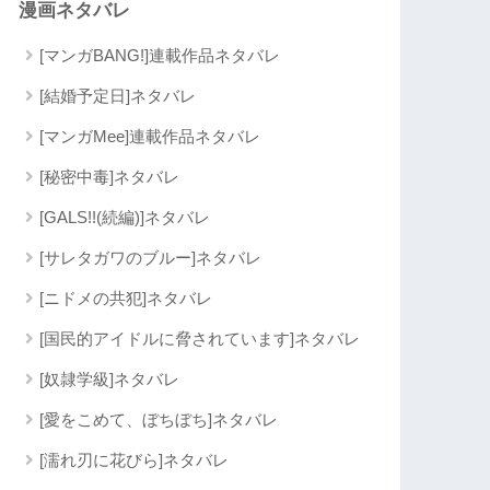
漫画ネタバレ
[マンガBANG!]連載作品ネタバレ
[結婚予定日]ネタバレ
[マンガMee]連載作品ネタバレ
[秘密中毒]ネタバレ
[GALS!!(続編)]ネタバレ
[サレタガワのブルー]ネタバレ
[ニドメの共犯]ネタバレ
[国民的アイドルに脅されています]ネタバレ
[奴隷学級]ネタバレ
[愛をこめて、ぼちぼち]ネタバレ
[濡れ刃に花びら]ネタバレ