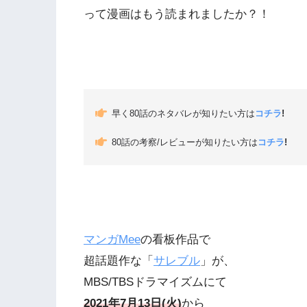
って漫画はもう読まれましたか？！
早く80話のネタバレが知りたい方は
コチラ
!
80話の考察/レビューが知りたい方は
コチラ
!
マンガMee
の看板作品で
超話題作な「
サレブル
」が、
MBS/TBSドラマイズムにて
2021年7月13日(火)
から