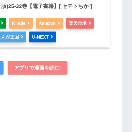
)25-32巻【電子書籍】[ セモトちか ]
Kindle
Amazon
楽天市場
まんが王国
U-NEXT
アプリで漫画を読む!