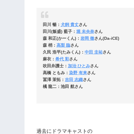
田川 暢：
犬飼 貴丈
さん
田川(飯盛) 藍子：
堀 未央奈
さん
森 和正(かーくん)：
岩岡 徹
さん(Da-iCE)
森 梢：
高梨 臨
さん
久民 浩平(たみくん)：
中田 圭祐
さん
麻衣：
希代 彩
さん
吹田弁護士：
加治 ひとみ
さん
高橋 ともみ：
染野 有来
さん
冨澤 茉拓：
吉田 志織
さん
橘 龍二：池田 航さん
過去にドラマキャストの