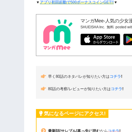
▼
アプリ初回起動で500ボーナスコインGET!!
▼
マンガMee-人気の少
SHUEISHA Inc.
無料
posted wi
早く80話のネタバレが知りたい方は
コチラ
!
80話の考察/レビューが知りたい方は
コチラ
!
気になるページにアクセス!
最新話[サレブル]真っ先に読む
なら
コチラ
!