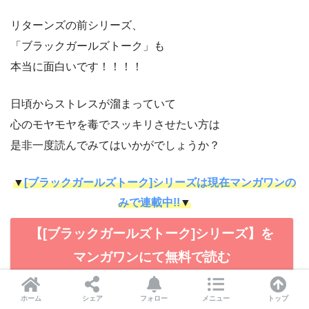
リターンズの前シリーズ、
「ブラックガールズトーク」も
本当に面白いです！！！！
日頃からストレスが溜まっていて
心のモヤモヤを毒でスッキリさせたい方は
是非一度読んでみてはいかがでしょうか？
▼
[ブラックガールズトーク]シリーズは現在マンガワンの
みで連載中!!
▼
【[ブラックガールズトーク]シリーズ】を
マンガワンにて無料で読む
ホーム
シェア
フォロー
メニュー
トップ
【[ブラックガールズトーク]シリーズ】こ