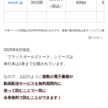
music.jp
30日間
600pt
65
（税込）
※本ページの情報は2020年6月時点のものです。最新の配信状況は各サイトにてご確
認ください。
2020年6月現在、
「ブラックガールズトーク
」シリーズ
は
単行本は1巻まで公開されています。
なので、上記のように
複数の電子書籍や
動画配信サービスを無料期間内に
使って読むことで一気に
全巻無料で読むことができます！