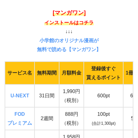
[マンガワン]
インストールはコチラ
↓↓↓
小学館のオリジナル漫画が
無料で読める【マンガワン】
登録後すぐ
サービス名
無料期間
月額料金
1冊
貰えるポイント
1,990円
U-NEXT
31日間
600pt
65
（税別）
FOD
888円
100pt
2週間
59
プレミアム
（税別）
(合計1,300pt)
1,958円