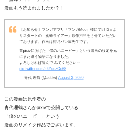
漫画もう読まれましたか？！
【お知らせ】マンガアプリ「マンガMee」様にて8月3日よ
りスタートの「蜜蜂ライアー」原作担当をさせていただい
ております。作画は街乃パン屋先生です。
昔pixivにあげた「僕のハニービー」という漫画の設定を元
にまた違う物語になりました。
よろしければ読んで みてください～
pic.twitter.com/s4YsozOo68
— 青代 理鶴 (@aoblw)
August 3, 2020
この漫画は原作者の
青代理鶴さんがpixivで公開している
「僕のハニービー」という
漫画のリメイク作品でございます。