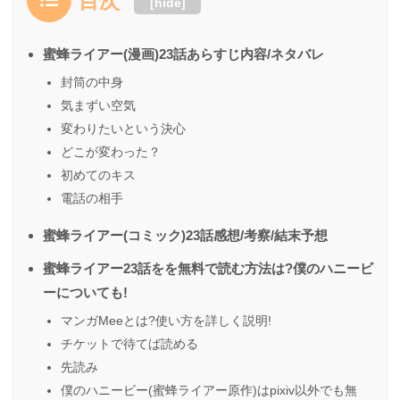
目次
[
hide
]
蜜蜂ライアー(漫画)23話あらすじ内容/ネタバレ
封筒の中身
気まずい空気
変わりたいという決心
どこが変わった？
初めてのキス
電話の相手
蜜蜂ライアー(コミック)23話感想/考察/結末予想
蜜蜂ライアー23話をを無料で読む方法は?僕のハニービ
ーについても!
マンガMeeとは?使い方を詳しく説明!
チケットで待てば読める
先読み
僕のハニービー(蜜蜂ライアー原作)はpixiv以外でも無