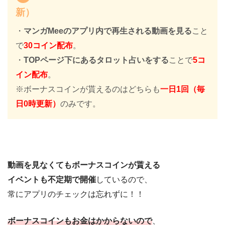
新）
・
マンガMeeのアプリ内で再生される動画を見る
こと
で
30コイン配布
。
・
TOPページ下にあるタロット占いをする
ことで
5コ
イン配布
。
※ボーナスコインが貰えるのはどちらも
一日1回（毎
日0時更新）
のみです。
動画を見なくてもボーナスコインが貰える
イベントも不定期で開催
しているので、
常にアプリのチェックは忘れずに！！
ボーナスコインもお金はかからないので
、