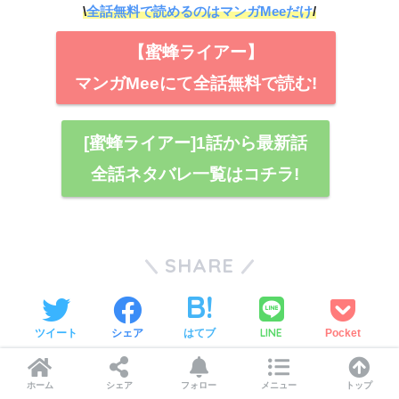
\
全話無料で読めるのはマンガMeeだけ
/
【蜜蜂ライアー】
マンガMeeにて全話無料で読む!
[蜜蜂ライアー]1話から最新話
全話ネタバレ一覧はコチラ!
SHARE
LINE
ツイート
シェア
はてブ
Pocket
ホーム
シェア
フォロー
メニュー
トップ