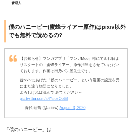
管理人
僕のハニービー(蜜蜂ライアー原作)はpixiv以外
でも無料で読めるの?
【お知らせ】マンガアプリ「マンガMee」様にて8月3日よ
りスタートの「蜜蜂ライアー」原作担当をさせていただい
ております。作画は街乃パン屋先生です。
昔pixivにあげた「僕のハニービー」という漫画の設定を元
にまた違う物語になりました。
よろしければ読んで みてください～
pic.twitter.com/s4YsozOo68
— 青代 理鶴 (@aoblw)
August 3, 2020
「僕のハニービー」は