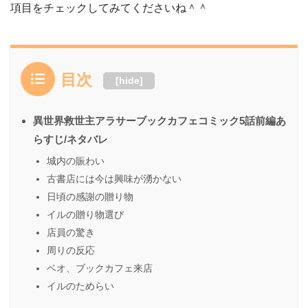
項目をチェックしてみてくださいね＾＾
目次
[
hide
]
異世界救世主アラサーブックカフェコミック5話前編あ
らすじ/ネタバレ
城内の賑わい
古書店には今は興味が湧かない
日頃の感謝の贈り物
イルの贈り物選び
店員の驚き
周りの反応
ベオ、ブックカフェ来店
イルのためらい