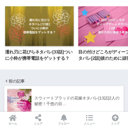
濡れ刃に花びらネタバレ[33話]つい
目の付けどころがディー
に小粋が携帯電話をゲットする？
タバレ[2話]彼のために
前の記事
スウィートブラッドの花嫁ネタバレ[13話]2人の
秘密！千悠の目…
ホーム
シェア
フォロー
メニュー
トップ
次の記事