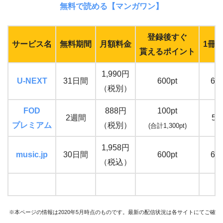
無料で読める【マンガワン】
登録後すぐ
サービス名
無料期間
月額料金
1冊
貰えるポイント
1,990円
U-NEXT
31日間
600pt
65
（税別）
FOD
888円
100pt
2週間
59
プレミアム
（税別）
(合計1,300pt)
1,958円
music.jp
30日間
600pt
65
（税込）
※本ページの情報は2020年5月時点のものです。最新の配信状況は各サイトにてご確