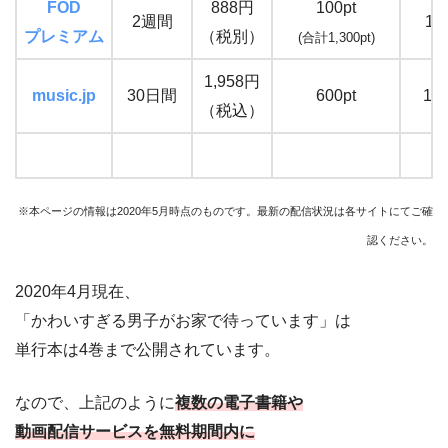
FOD
888円
100pt
2週間
15
プレミアム
（税別）
(合計1,300pt)
1,958円
music.jp
30日間
600pt
16
（税込）
※本ページの情報は2020年5月時点のものです。最新の配信状況は各サイトにてご確
認ください。
2020年4月現在、
「かわいすぎる男子がお家で待っています」は
単行本は4巻まで公開されています。
なので、上記のように
複数の電子書籍や
動画配信サービスを無料期間内に