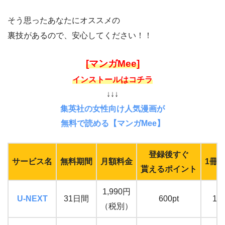
そう思ったあなたにオススメの
裏技があるので、安心してください！！
[マンガMee]
インストールはコチラ
↓↓↓
集英社の女性向け人気漫画が
無料で読める【マンガMee】
登録後すぐ
サービス名
無料期間
月額料金
1冊
貰えるポイント
1,990円
U-NEXT
31日間
600pt
16
（税別）