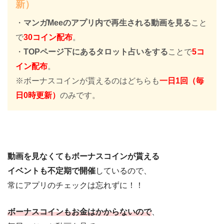
新）
・
マンガMeeのアプリ内で再生される動画を見る
こと
で
30コイン配布
。
・
TOPページ下にあるタロット占いをする
ことで
5コ
イン配布
。
※ボーナスコインが貰えるのはどちらも
一日1回（毎
日0時更新）
のみです。
動画を見なくてもボーナスコインが貰える
イベントも不定期で開催
しているので、
常にアプリのチェックは忘れずに！！
ボーナスコインもお金はかからないので
、