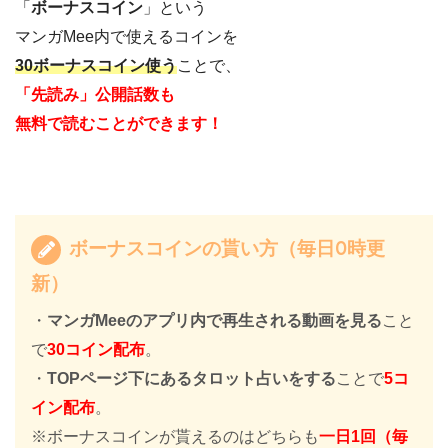
「
ボーナスコイン
」という
マンガMee内で使えるコインを
30ボーナスコイン使う
ことで、
「先読み」公開話数も
無料で読むことができます！
ボーナスコインの貰い方（毎日0時更
新）
・
マンガMeeのアプリ内で再生される動画を見る
こと
で
30コイン配布
。
・
TOPページ下にあるタロット占いをする
ことで
5コ
イン配布
。
※ボーナスコインが貰えるのはどちらも
一日1回（毎