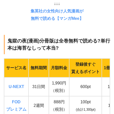
↓↓↓
集英社の女性向け人気漫画が
無料で読める【マンガMee】
鬼獄の夜(漫画)分冊版は全巻無料で読める?単行
本は海苔なしって本当?
登録後すぐ
サービス名
無料期間
月額料金
1冊
貰えるポイント
1,990円
U-NEXT
31日間
600pt
13
（税別）
FOD
888円
100pt
2週間
12
プレミアム
（税別）
(合計1,300pt)