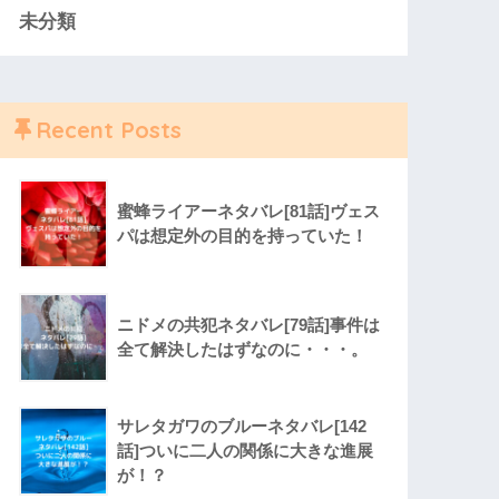
未分類
Recent Posts
蜜蜂ライアーネタバレ[81話]ヴェス
パは想定外の目的を持っていた！
ニドメの共犯ネタバレ[79話]事件は
全て解決したはずなのに・・・。
サレタガワのブルーネタバレ[142
話]ついに二人の関係に大きな進展
が！？