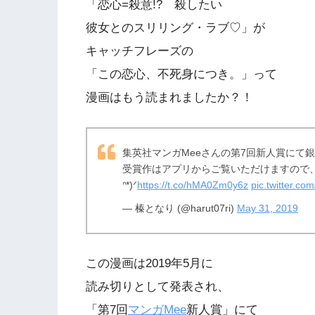
「恋心=殺意!? 殺したい
彼女とのスリリング・ラブ♡」が
キャッチフレーズの
「この恋心、不死身につき。」って
漫画はもう読まれましたか？！
集英社マンガMeeさんの第7回新人賞にて
受賞作はアプリからご覧いただけますので、ぜひ
ᐢ*)ᐟ
https://t.co/hMA0Zm0y6z
pic.twitter.c
— 榛となり (@harut07ri)
May 31, 2019
この漫画は2019年5月に
読み切りとして発表され、
「第7回
マンガMee
新人賞」にて