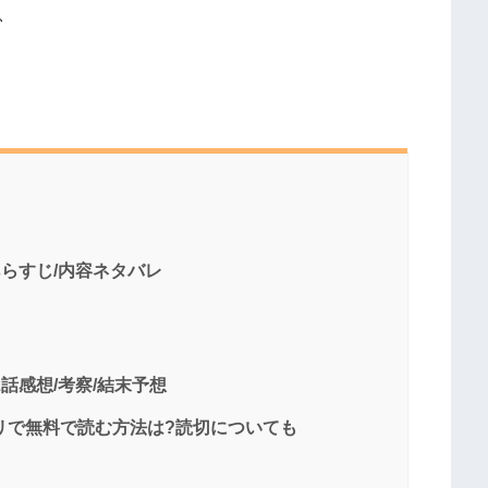
、
あらすじ/内容ネタバレ
話感想/考察/結末予想
リで無料で読む方法は?読切についても