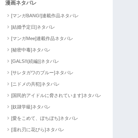
漫画ネタバレ
[マンガBANG!]連載作品ネタバレ
[結婚予定日]ネタバレ
[マンガMee]連載作品ネタバレ
[秘密中毒]ネタバレ
[GALS!!(続編)]ネタバレ
[サレタガワのブルー]ネタバレ
[ニドメの共犯]ネタバレ
[国民的アイドルに脅されています]ネタバレ
[奴隷学級]ネタバレ
[愛をこめて、ぼちぼち]ネタバレ
[濡れ刃に花びら]ネタバレ