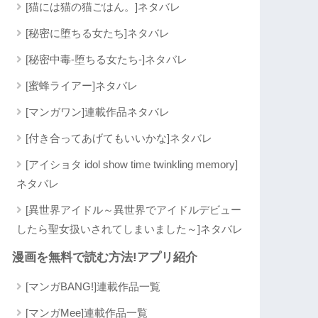
[猫には猫の猫ごはん。]ネタバレ
[秘密に堕ちる女たち]ネタバレ
[秘密中毒-堕ちる女たち-]ネタバレ
[蜜蜂ライアー]ネタバレ
[マンガワン]連載作品ネタバレ
[付き合ってあげてもいいかな]ネタバレ
[アイショタ idol show time twinkling memory]
ネタバレ
[異世界アイドル～異世界でアイドルデビュー
したら聖女扱いされてしまいました～]ネタバレ
漫画を無料で読む方法!アプリ紹介
[マンガBANG!]連載作品一覧
[マンガMee]連載作品一覧