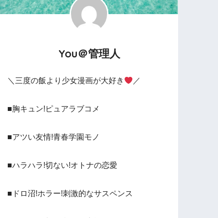
You＠管理人
＼三度の飯より少女漫画が大好き
／
■胸キュン!ピュアラブコメ
■アツい友情!青春学園モノ
■ハラハラ!切ない!オトナの恋愛
■ドロ沼!ホラー!刺激的なサスペンス