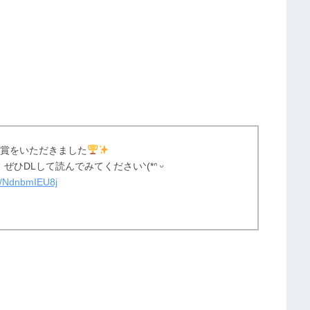
銀賞をいただきました
DLして読んでみてくださいᐠ(*ᐢ ᵕ
om/NdnbmIEU8j