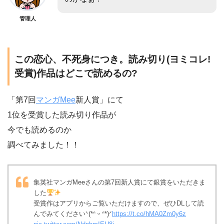
管理人
この恋心、不死身につき。読み切り(ヨミコレ!
受賞)作品はどこで読めるの?
「第7回
マンガMee
新人賞」にて
1位を受賞した読み切り作品が
今でも読めるのか
調べてみました！！
集英社マンガMeeさんの第7回新人賞にて銀賞をいただきま
した
受賞作はアプリからご覧いただけますので、ぜひDLして読
んでみてくださいᐠ(*ᐢ ᵕ ᐢ*)ᐟ
https://t.co/hMA0Zm0y6z