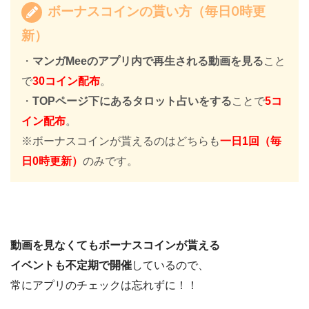
ボーナスコインの貰い方（毎日0時更
新）
・
マンガMeeのアプリ内で再生される動画を見る
こと
で
30コイン配布
。
・
TOPページ下にあるタロット占いをする
ことで
5コ
イン配布
。
※ボーナスコインが貰えるのはどちらも
一日1回（毎
日0時更新）
のみです。
動画を見なくてもボーナスコインが貰える
イベントも不定期で開催
しているので、
常にアプリのチェックは忘れずに！！