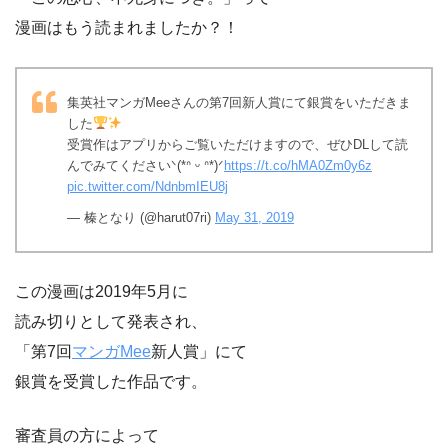
漫画はもう読まれましたか？！
集英社マンガMeeさんの第7回新人賞にて銀賞をいただきま
した
受賞作はアプリからご覧いただけますので、ぜひDLして読
んでみてくださいᐠ(*ᐢ ᵕ ᐢ*)ᐟ
https://t.co/hMA0Zm0y6z
pic.twitter.com/NdnbmIEU8j
— 榛となり (@harut07ri)
May 31, 2019
この漫画は2019年5月に
読み切りとして発表され、
「第7回
マンガMee
新人賞」にて
銀賞を受賞した作品です。
審査員の方によって