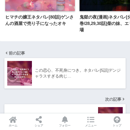
ヒマチの嬢王ネタバレ[80話]ゲンさ
鬼獄の夜(漫画)ネタバレ[
んの酒屋で売り子になったオキ
巻/28,29,30話]柴の妹
場
前の記事
この恋心、不死身につき。ネタバレ[5話]デンジ
ャラスすぎる肉じ…
次の記事
この恋心、不死身につき。ネタバレ[6話]心の休
日の楽しみ方と災…
ホーム
シェア
フォロー
メニュー
トップ