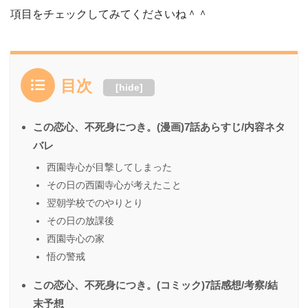
項目をチェックしてみてくださいね＾＾
目次
[
hide
]
この恋心、不死身につき。(漫画)7話あらすじ/内容ネタ
バレ
西園寺心が目撃してしまった
その日の西園寺心が考えたこと
翌朝学校でのやりとり
その日の放課後
西園寺心の家
悟の警戒
この恋心、不死身につき。(コミック)7話感想/考察/結
末予想