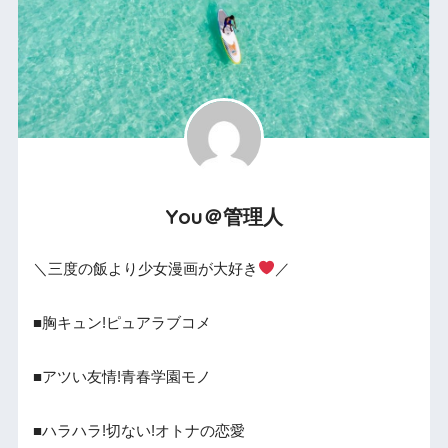
You＠管理人
＼三度の飯より少女漫画が大好き
／
■胸キュン!ピュアラブコメ
■アツい友情!青春学園モノ
■ハラハラ!切ない!オトナの恋愛