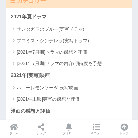
カテゴリー
2021年夏ドラマ
サレタガワのブルー(実写ドラマ)
プロミス・シンデレラ(実写ドラマ)
[2021年7月期]ドラマの感想と評価
[2021年7月期]ドラマの内容/期待度を予想
2021年[実写]映画
ハニーレモンソーダ(実写映画)
[2021年上映]実写の感想と評価
漫画の感想と評価
[マンガBANG!]連載作品の感想と評価
ホーム
シェア
フォロー
メニュー
トップ
[マンガMee]連載作品の感想と評価