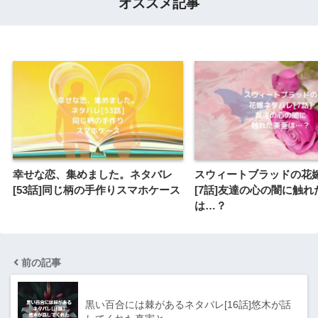
オススメ記事
幸せな恋、集めました。ネタバレ
スウィートブラッドの花
[53話]同じ柄の手作りスマホケース
[7話]友達の心の闇に触れ
は…？
前の記事
黒い百合には棘があるネタバレ[16話]悠木が話