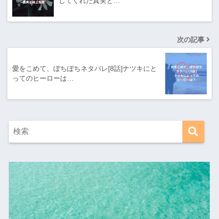
してくれた真実と…
次の記事
愛をこめて、ぼちぼちネタバレ[8話]ナツキにと
ってのヒーローは…